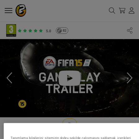
82
5.0
Tanımlama bilgilerini; sitemizin doğru şekilde çalışmasını sağlamak, içerikleri