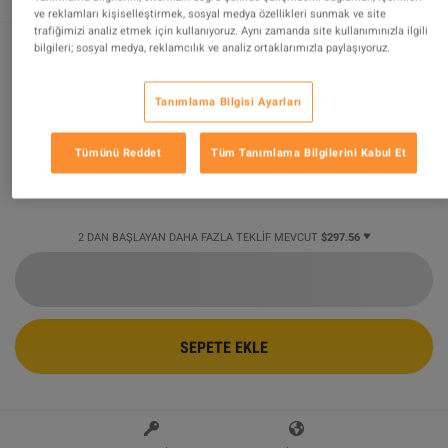
ve reklamları kişiselleştirmek, sosyal medya özellikleri sunmak ve site
trafiğimizi analiz etmek için kullanıyoruz. Aynı zamanda site kullanımınızla ilgili
bilgileri; sosyal medya, reklamcılık ve analiz ortaklarımızla paylaşıyoruz.
FIFA 15 EA App CD Key
Tanımlama Bilgisi Ayarları
Tarafından Satılıyor
TrustedKys
99.81
%
değerlendirmelerin
20363
mükemmel
!
Tümünü Reddet
Tüm Tanımlama Bilgilerini Kabul Et
$297.56
2 DAN BAŞLAYAN DAHA FAZLA TEKLIF MEVCUT
$297.56
SEPETE EKLE