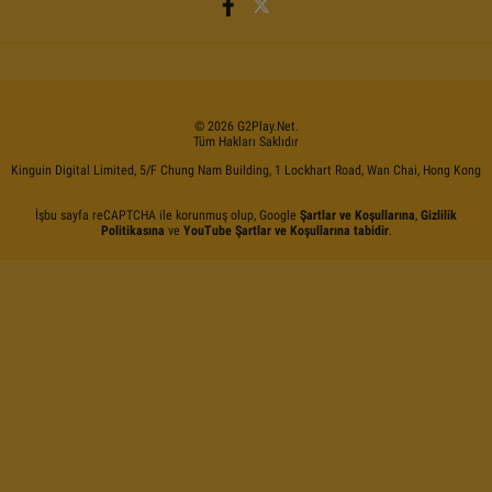
©
2026
G2Play
.net.
Tüm Hakları Saklıdır
Kinguin Digital Limited, 5/F Chung Nam Building, 1 Lockhart Road, Wan Chai, Hong Kong
İşbu sayfa reCAPTCHA ile korunmuş olup, Google
Şartlar ve Koşullarına
,
Gizlilik
Politikasına
ve
YouTube Şartlar ve Koşullarına tabidir
.