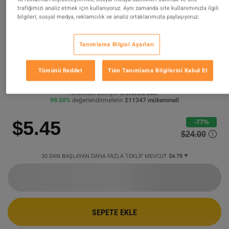
trafiğimizi analiz etmek için kullanıyoruz. Aynı zamanda site kullanımınızla ilgili
bilgileri; sosyal medya, reklamcılık ve analiz ortaklarımızla paylaşıyoruz.
Sleeping Dogs Definitive Edition PC
Tanımlama Bilgisi Ayarları
Steam CD Key
Tümünü Reddet
Tüm Tanımlama Bilgilerini Kabul Et
DESTEKLENEN ÜRÜN
Tarafından Satılıyor
crovortex.com
99.50
%
değerlendirmelerin
211347
mükemmel
!
$5.45
-77%
$24.00
30 DAN BAŞLAYAN DAHA FAZLA TEKLIF MEVCUT
$4.79
SEPETE EKLE