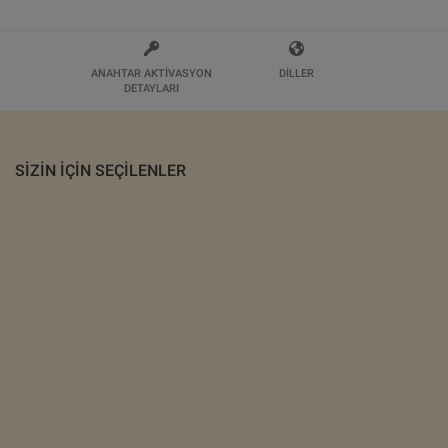
ANAHTAR AKTIVASYON
DILLER
DETAYLARI
SIZIN IÇIN SEÇILENLER