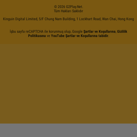
©
2026
G2Play
.net.
Tüm Hakları Saklıdır
Kinguin Digital Limited, 5/F Chung Nam Building, 1 Lockhart Road, Wan Chai, Hong Kong
İşbu sayfa reCAPTCHA ile korunmuş olup, Google
Şartlar ve Koşullarına
,
Gizlilik
Politikasına
ve
YouTube Şartlar ve Koşullarına tabidir
.