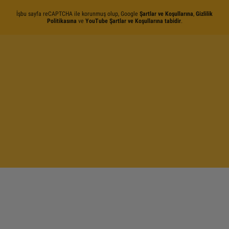
İşbu sayfa reCAPTCHA ile korunmuş olup, Google
Şartlar ve Koşullarına
,
Gizlilik
Politikasına
ve
YouTube Şartlar ve Koşullarına tabidir
.