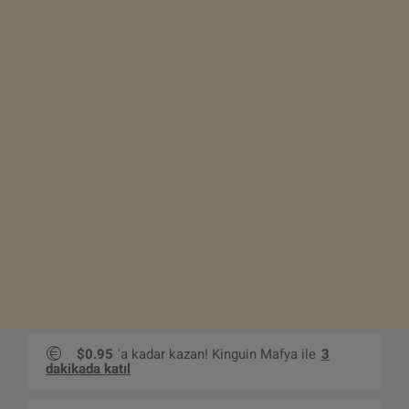
$0.95
'a kadar kazan! Kinguin Mafya ile
3
dakikada katıl