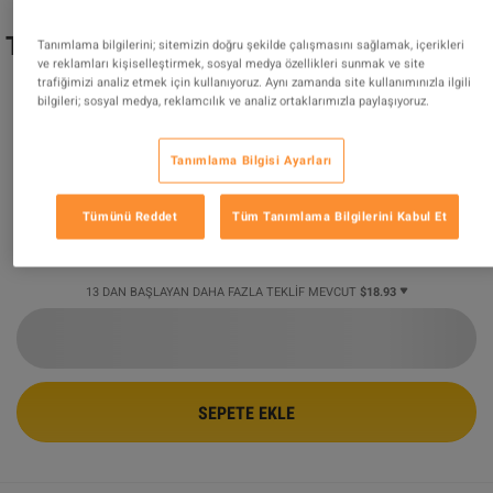
The Sims 4 - Outdoor Retreat DLC PC EA
Tanımlama bilgilerini; sitemizin doğru şekilde çalışmasını sağlamak, içerikleri
ve reklamları kişiselleştirmek, sosyal medya özellikleri sunmak ve site
App CD Key
trafiğimizi analiz etmek için kullanıyoruz. Aynı zamanda site kullanımınızla ilgili
bilgileri; sosyal medya, reklamcılık ve analiz ortaklarımızla paylaşıyoruz.
DESTEKLENEN ÜRÜN
Tarafından Satılıyor
GamingWorld
Tanımlama Bilgisi Ayarları
99.08
%
değerlendirmelerin
3425651
mükemmel
!
Tümünü Reddet
Tüm Tanımlama Bilgilerini Kabul Et
$18.93
-21%
$23.98
13 DAN BAŞLAYAN DAHA FAZLA TEKLIF MEVCUT
$18.93
SEPETE EKLE