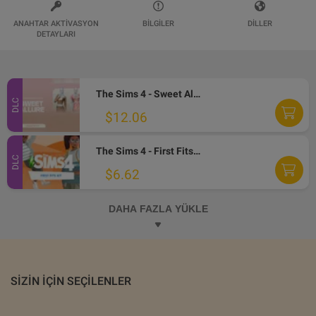
ANAHTAR AKTIVASYON
BILGILER
DILLER
DETAYLARI
The Sims 4 - Sweet Allure Kit DLC PC EA App CD Key
DLC
$12.06
The Sims 4 - First Fits Kit DLC EA App CD Key
DLC
$6.62
DAHA FAZLA YÜKLE
SIZIN IÇIN SEÇILENLER