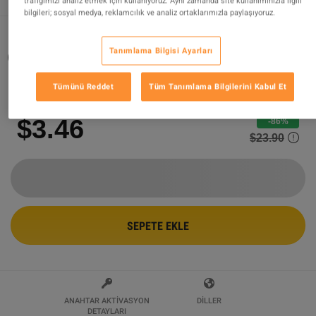
trafiğimizi analiz etmek için kullanıyoruz. Aynı zamanda site kullanımınızla ilgili
bilgileri; sosyal medya, reklamcılık ve analiz ortaklarımızla paylaşıyoruz.
Tanımlama Bilgisi Ayarları
Outlast RU VPN Required PC Steam Gift
Tarafından Satılıyor
bestchoice
Tümünü Reddet
Tüm Tanımlama Bilgilerini Kabul Et
99.93
%
değerlendirmelerin
1461
mükemmel
!
$3.46
-86%
$23.90
SEPETE EKLE
ANAHTAR AKTIVASYON
DILLER
DETAYLARI