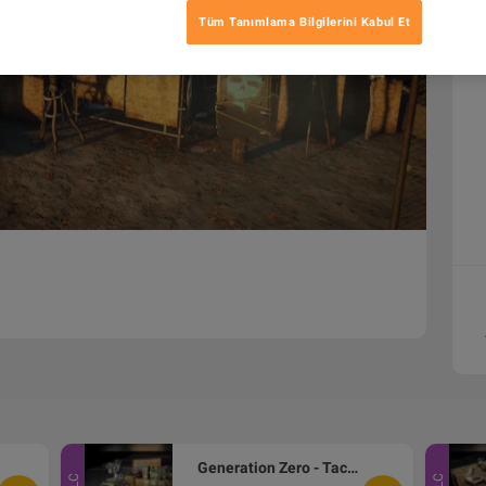
Tüm Tanımlama Bilgilerini Kabul Et
Generation Zero - Tactical Equipment Pack DLC PC Steam CD Key
DLC
DLC