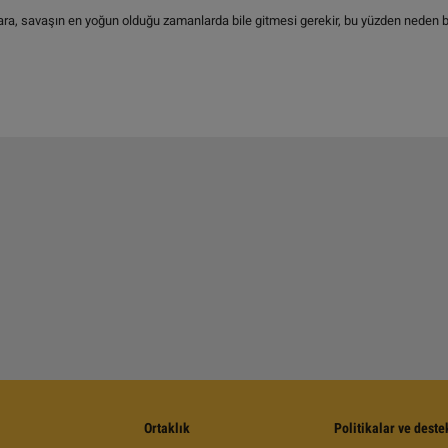
ara, savaşın en yoğun olduğu zamanlarda bile gitmesi gerekir, bu yüzden neden bir
Ortaklık
Politikalar ve deste