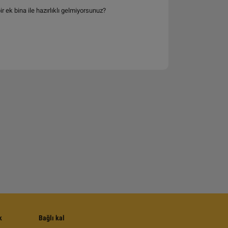
 ek bina ile hazırlıklı gelmiyorsunuz?
k
Bağlı kal