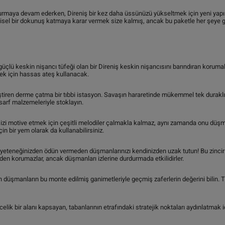
turmaya devam ederken, Direniş bir kez daha üssünüzü yükseltmek için yeni yapı
isel bir dokunuş katmaya karar vermek size kalmış, ancak bu paketle her şeye g
üçlü keskin nişancı tüfeği olan bir Direniş keskin nişancısını barındıran korumalı
ek için hassas ateş kullanacak.
ştiren derme çatma bir tıbbi istasyon. Savaşın hararetinde mükemmel tek duraklı 
 sarf malzemeleriyle stoklayın.
izi motive etmek için çeşitli melodiler çalmakla kalmaz, aynı zamanda onu düşm
in bir yem olarak da kullanabilirsiniz.
yeteneğinizden ödün vermeden düşmanlarınızı kendinizden uzak tutun! Bu zincir b
rden korumazlar, ancak düşmanları izlerine durdurmada etkilidirler.
 düşmanların bu monte edilmiş ganimetleriyle geçmiş zaferlerin değerini bilin. 
elik bir alanı kapsayan, tabanlarının etrafındaki stratejik noktaları aydınlatmak i