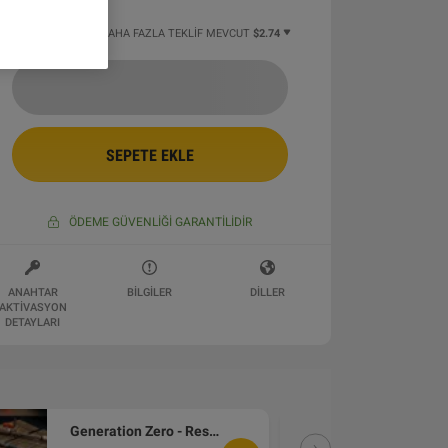
6 DAN BAŞLAYAN DAHA FAZLA TEKLIF MEVCUT
$2.74
SEPETE EKLE
ÖDEME GÜVENLIĞI GARANTILIDIR
ANAHTAR
BILGILER
DILLER
AKTIVASYON
DETAYLARI
Generation Zero - Resistance Weapons Pack DLC PC Steam CD Key
DLC