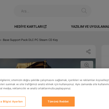
HEDIYE KARTLARI
YAZILIM VE UYGULAMA
o - Base Support Pack DLC PC Steam CD Key
gilerini; sitemizin doğru şekilde çalışmasını sağlamak, içerikleri ve reklamları kişiselleş
leri sunmak ve site trafiğimizi analiz etmek için kullanıyoruz. Aynı zamanda site kullanımını
syal medya, reklamcılık ve analiz ortaklarımızla paylaşıyoruz.
 Bilgisi Ayarları
Tümünü Reddet