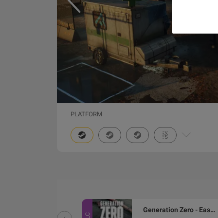
PLATFORM
Generation Zero - Soviet Weapons Pack PC Steam CD Key
Generation Zero - Eastern European Weapons Pack DLC PC Steam CD Key
DLC