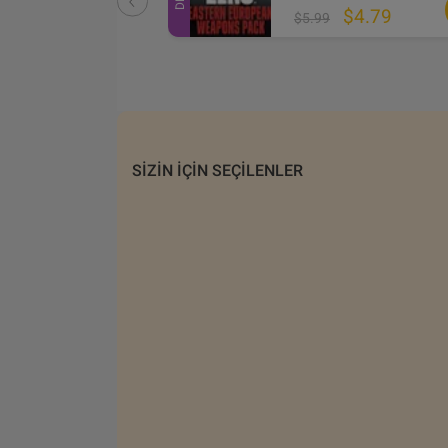
$1.36
$4.79
$5.99
SIZIN IÇIN SEÇILENLER