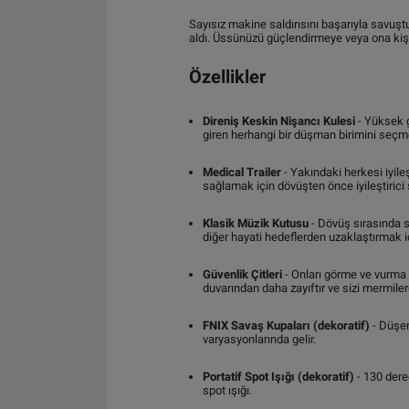
Sayısız makine saldırısını başarıyla savuş
aldı. Üssünüzü güçlendirmeye veya ona kiş
Özellikler
Direniş Keskin Nişancı Kulesi
- Yüksek g
giren herhangi bir düşman birimini seçm
Medical Trailer
- Yakındaki herkesi iyile
sağlamak için dövüşten önce iyileştirici
Klasik Müzik Kutusu
- Dövüş sırasında s
diğer hayati hedeflerden uzaklaştırmak iç
Güvenlik Çitleri
- Onları görme ve vurma 
duvarından daha zayıftır ve sizi mermile
FNIX Savaş Kupaları (dekoratif)
- Düşen
varyasyonlarında gelir.
Portatif Spot Işığı (dekoratif)
- 130 derec
spot ışığı.