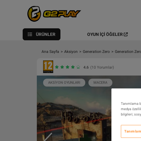
ÜRÜNLER
OYUN İÇI ÖĞELER
Ana Sayfa
>
Aksiyon
>
Generation Zero
>
Generation Zer
4.6
(10 Yorumlar)
AKSIYON OYUNLARI
MACERA
Tanımlama bil
medya özellik
bilgileri; so
Tanımlama