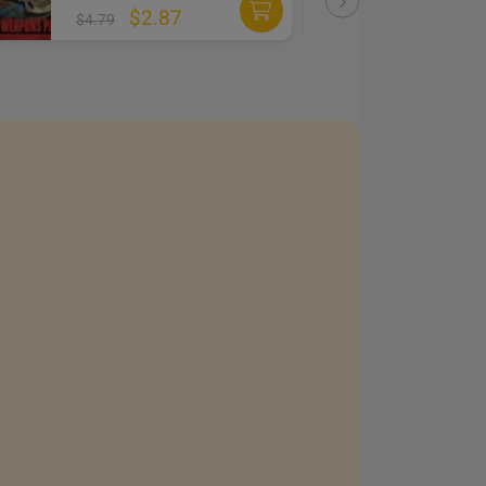
$2.87
$4.79
$3.59