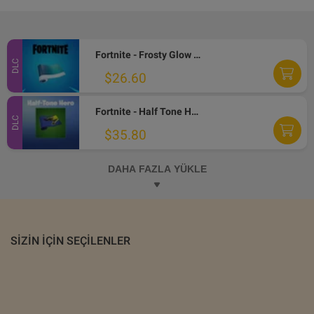
Fortnite - Frosty Glow Wrap DLC PC Epic Games CD Key
DLC
$26.60
Fortnite - Half Tone Hero Wrap DLC PC Epic Games CD Key
DLC
$35.80
DAHA FAZLA YÜKLE
SIZIN IÇIN SEÇILENLER