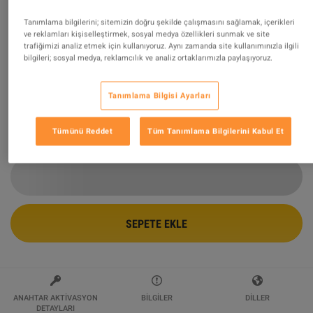
Tanımlama bilgilerini; sitemizin doğru şekilde çalışmasını sağlamak, içerikleri
Fortnite - Storm King Fist Pickaxe DLC
ve reklamları kişiselleştirmek, sosyal medya özellikleri sunmak ve site
Epic Games CD Key
trafiğimizi analiz etmek için kullanıyoruz. Aynı zamanda site kullanımınızla ilgili
bilgileri; sosyal medya, reklamcılık ve analiz ortaklarımızla paylaşıyoruz.
Tarafından Satılıyor
Gamehoo
Tanımlama Bilgisi Ayarları
$20.48
Tümünü Reddet
Tüm Tanımlama Bilgilerini Kabul Et
3 DAN BAŞLAYAN DAHA FAZLA TEKLIF MEVCUT
$20.48
SEPETE EKLE
ANAHTAR AKTIVASYON
BILGILER
DILLER
DETAYLARI