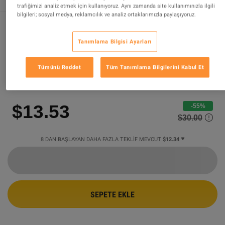
trafiğimizi analiz etmek için kullanıyoruz. Aynı zamanda site kullanımınızla ilgili
bilgileri; sosyal medya, reklamcılık ve analiz ortaklarımızla paylaşıyoruz.
REMATCH RoW PC Steam CD Key
Tanımlama Bilgisi Ayarları
DESTEKLENEN ÜRÜN
Tümünü Reddet
Tüm Tanımlama Bilgilerini Kabul Et
Tarafından Satılıyor
HoGames
98.94
%
değerlendirmelerin
165253
mükemmel
!
$13.53
-55%
$30.00
8 DAN BAŞLAYAN DAHA FAZLA TEKLIF MEVCUT
$12.34
SEPETE EKLE