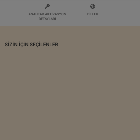
ANAHTAR AKTIVASYON
DILLER
DETAYLARI
SIZIN IÇIN SEÇILENLER