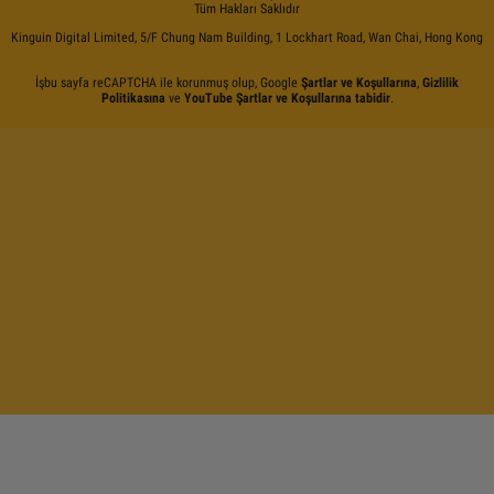
Tüm Hakları Saklıdır
Kinguin Digital Limited, 5/F Chung Nam Building, 1 Lockhart Road, Wan Chai, Hong Kong
İşbu sayfa reCAPTCHA ile korunmuş olup, Google
Şartlar ve Koşullarına
,
Gizlilik
Politikasına
ve
YouTube Şartlar ve Koşullarına tabidir
.