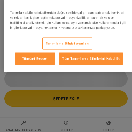
Call of Duty: Black Ops II - Season Pass
Tanımlama bilgilerini; sitemizin doğru şekilde çalışmasını sağlamak, içerikleri
ve reklamları kişiselleştirmek, sosyal medya özellikleri sunmak ve site
DLC Steam Altergift
trafiğimizi analiz etmek için kullanıyoruz. Aynı zamanda site kullanımınızla ilgili
bilgileri; sosyal medya, reklamcılık ve analiz ortaklarımızla paylaşıyoruz.
Tarafından Satılıyor
wildboy
94.36
%
değerlendirmelerin
117224
mükemmel
!
Tanımlama Bilgisi Ayarları
$40.07
-33%
$60.01
Tümünü Reddet
Tüm Tanımlama Bilgilerini Kabul Et
2 DAN BAŞLAYAN DAHA FAZLA TEKLIF MEVCUT
$40.07
SEPETE EKLE
ANAHTAR AKTIVASYON
BILGILER
DILLER