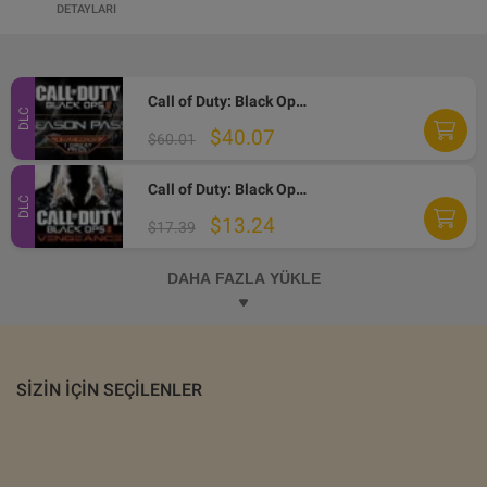
DETAYLARI
Call of Duty: Black Ops II - Season Pass DLC Steam Altergift
DLC
$40.07
$60.01
Call of Duty: Black Ops II - Vengeance DLC Steam Altergift
DLC
$13.24
$17.39
DAHA FAZLA YÜKLE
SIZIN IÇIN SEÇILENLER