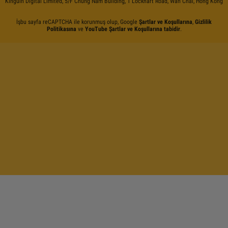
Kinguin Digital Limited, 5/F Chung Nam Building, 1 Lockhart Road, Wan Chai, Hong Kong
İşbu sayfa reCAPTCHA ile korunmuş olup, Google
Şartlar ve Koşullarına
,
Gizlilik
Politikasına
ve
YouTube Şartlar ve Koşullarına tabidir
.