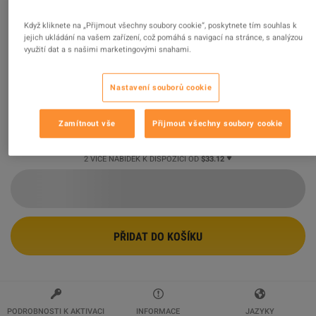
Fortnite - Radiant Runes Wrap DLC PC
Když kliknete na „Přijmout všechny soubory cookie“, poskytnete tím souhlas k
jejich ukládání na vašem zařízení, což pomáhá s navigací na stránce, s analýzou
Epic Games CD Key
využití dat a s našimi marketingovými snahami.
Prodejce
MicroJump
99.42
%
hodnocení z
6607
je
vynikajících
!
Nastavení souborů cookie
$33.12
Zamítnout vše
Přijmout všechny soubory cookie
2 VÍCE NABÍDEK K DISPOZICI OD
$33.12
PŘIDAT DO KOŠÍKU
PODROBNOSTI K AKTIVACI
INFORMACE
JAZYKY