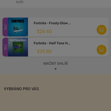
KLÍČE
Fortnite - Frosty Glow Wrap DLC PC Epic Games CD Key
DLC
$26.60
Fortnite - Half Tone Hero Wrap DLC PC Epic Games CD Key
DLC
$35.80
NAČÍST DALŠÍ
VYBRÁNO PRO VÁS