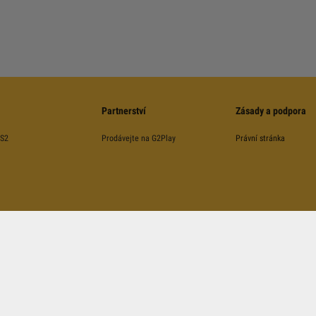
Partnerství
Zásady a podpora
CS2
Prodávejte na G2Play
Právní stránka
©
2026
G2Play
.net.
Všechna Práva Vyhrazena
Kinguin Digital Limited, 5/F Chung Nam Building, 1 Lockhart Road, Wan Chai, Hong Kong
ráněna s pomocí reCAPTCHA a podléhá
Pravidlům a Politice
,
ochrany soukromí Google
, a tak