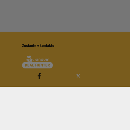
Zůstaňte v kontaktu
é
Pravidlům YouTube
.