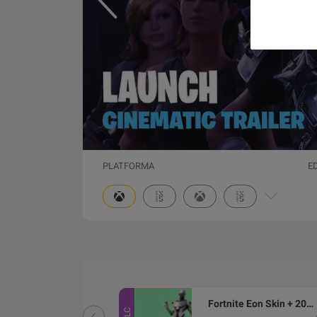
PLATFORMA
E
Fortnite 1000 V-Bucks XBOX One CD Key
Fortnite Eon Skin + 2000 V-Bucks XBOX ONE CD Key
DLC