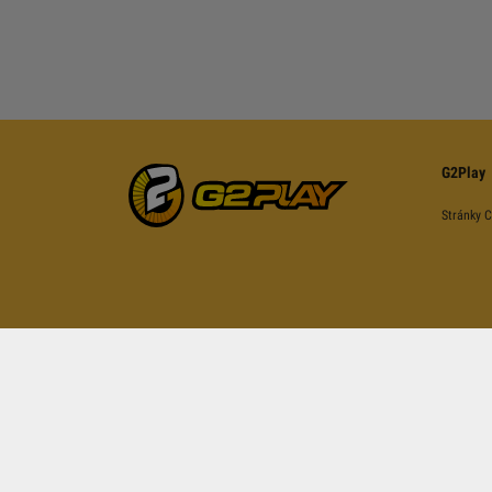
G2Play
Stránky 
Tato stránka je ch