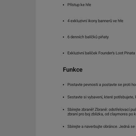
Přístup ke hře
4 exkluzivní ikony bannerů ve hře
6 denních balíčků piňaty
Exkluzivní balíček Founder's Loot Pinat
Funkce
Postavte pevnosti a postavte se proti h
Sestavte si vybavení, které potřebujete, k
Sbírejte zbraně! Zbraně: odstřelovací pu
zbraní pro boj zblízka, od claymores po
Sbírejte a naverbujte obránce. Jedná se