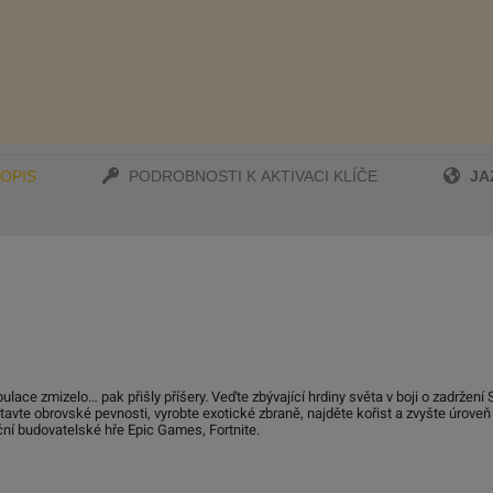
JA
OPIS
PODROBNOSTI K AKTIVACI KLÍČE
ulace zmizelo… pak přišly příšery. Veďte zbývající hrdiny světa v boji o zadržení 
tavte obrovské pevnosti, vyrobte exotické zbraně, najděte kořist a zvyšte úroveň
kční budovatelské hře Epic Games, Fortnite.