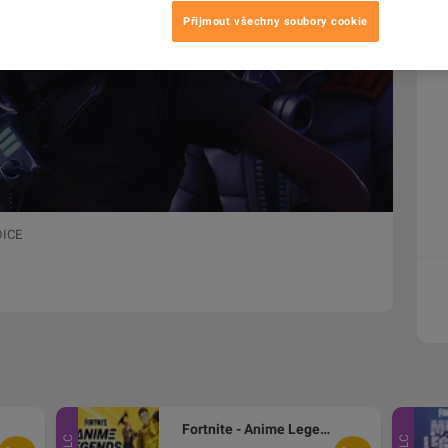
Přijmout všechny soubory cookie
DICE
Fortnite - Anime Legends Pack XBOX One CD Key
DLC
DLC