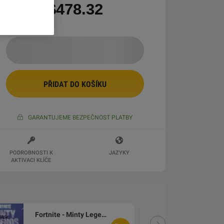
$478.32
PŘIDAT DO KOŠÍKU
GARANTUJEME BEZPEČNOST PLATBY
PODROBNOSTI K
JAZYKY
AKTIVACI KLÍČE
Fortnite - Minty Legends Pack DLC XBOX One CD Key
DLC