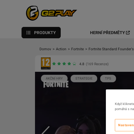
PRODUKTY
HERNÍ PŘEDMĚTY
Domov
>
Action
>
Fortnite
>
Fortnite Standard Founder
4.8
(169 Recenze)
AKČNÍ HRY
STRATEGIE
TPS
Když kliknet
pomáhá s nav
Nastaven