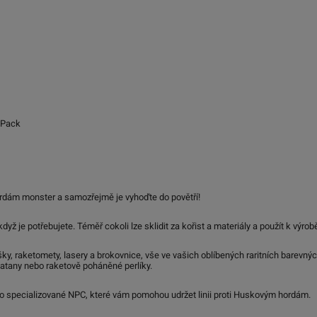
a Pack
ordám monster a samozřejmě je vyhoďte do povětří!
dyž je potřebujete. Téměř cokoli lze sklidit za kořist a materiály a použít k výrob
šky, raketomety, lasery a brokovnice, vše ve vašich oblíbených raritních barevnýc
 katany nebo raketově poháněné perlíky.
 o specializované NPC, které vám pomohou udržet linii proti Huskovým hordám.