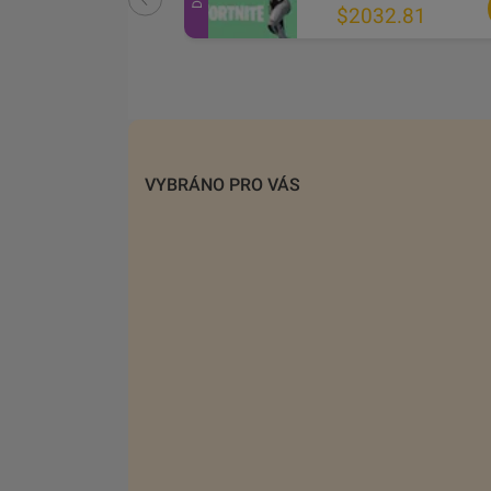
5.71
$2032.81
VYBRÁNO PRO VÁS