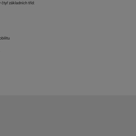
 čtyř základních tříd:
bilitu
.