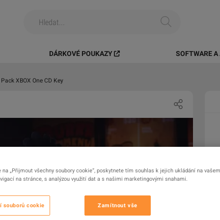
DÁRKOVÉ POUKAZY
SOFTWARE A 
's Pack XBOX One CD Key
e na „Přijmout všechny soubory cookie“, poskytnete tím souhlas k jejich ukládání na vašem 
igací na stránce, s analýzou využití dat a s našimi marketingovými snahami.
í souborů cookie
Zamítnout vše