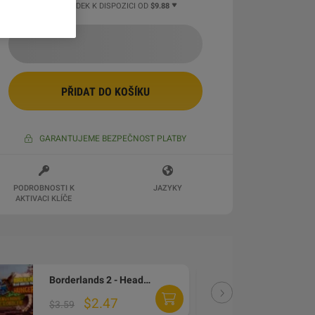
7 VÍCE NABÍDEK K DISPOZICI OD
$9.88
PŘIDAT DO KOŠÍKU
GARANTUJEME BEZPEČNOST PLATBY
PODROBNOSTI K
JAZYKY
AKTIVACI KLÍČE
Borderlands 2 - Headhunter Pack 2: Wattle Gobbler DLC Steam CD Key (MAC OS X)
DLC
$2.47
$3
$3.59