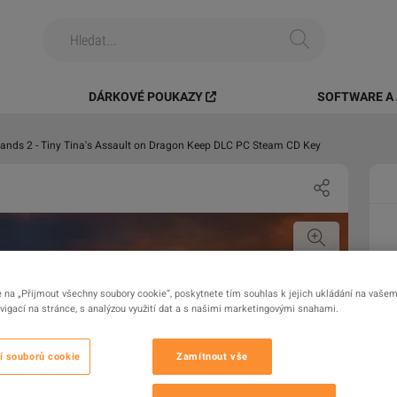
DÁRKOVÉ POUKAZY
SOFTWARE A 
lands 2 - Tiny Tina's Assault on Dragon Keep DLC PC Steam CD Key
e na „Přijmout všechny soubory cookie“, poskytnete tím souhlas k jejich ukládání na vašem 
igací na stránce, s analýzou využití dat a s našimi marketingovými snahami.
í souborů cookie
Zamítnout vše