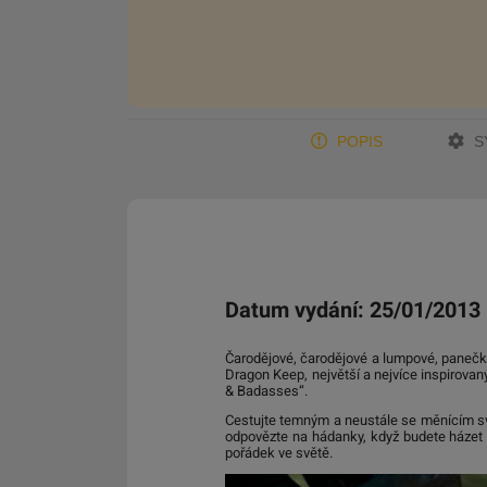
POPIS
S
Datum vydání: 25/01/2013
Čarodějové, čarodějové a lumpové, panečku
Dragon Keep, největší a nejvíce inspirovan
& Badasses“.
Cestujte temným a neustále se měnícím svě
odpovězte na hádanky, když budete házet sv
pořádek ve světě.