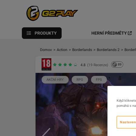
PRODUKTY
HERNÍ PŘEDMĚTY
Domov
>
Action
>
Borderlands
>
Borderlands 2
>
Border
89
4.8
(19 Recenze)
AKČNÍ HRY
RPG
FPS
Když kliknet
pomáhá s nav
Nastaven