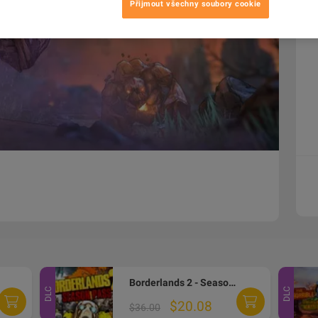
Přijmout všechny soubory cookie
Borderlands 2 - Season Pass DLC PC Steam Altergift
DLC
DLC
$20.08
$36.00