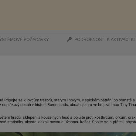
YSTÉMOVÉ POŽADAVKY
PODROBNOSTI K AKTIVACI KL
! Připojte se k lovcům trezorů, starým i novým, v epickém pátrání po pomstě a v
ý doplňkový obsah v historii Borderlands, obsahuje hru ve hře, zatímco Tiny Tina
tem hradů, sklepení a kouzelných lesů a bojujte proti kostlivcům, orkům, dra
é statistiky, abyste získali novou a úžasnou kořist. Spojte se s přáteli, abyste