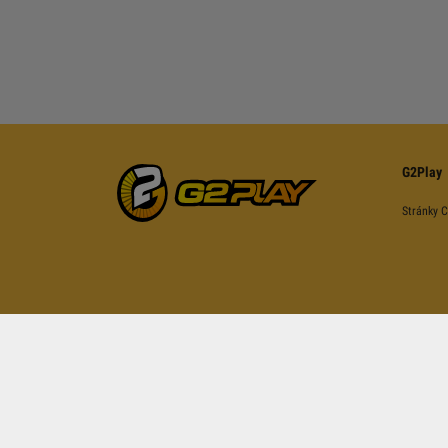
G2Play
Stránky 
Tato stránka je ch