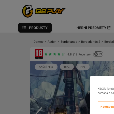
PRODUKTY
HERNÍ PŘEDMĚTY
Domov
>
Action
>
Borderlands
>
Borderlands 2
>
Border
89
4.8
(19 Recenze)
AKČNÍ HRY
RPG
FPS
Když kliknet
pomáhá s nav
Nastaven