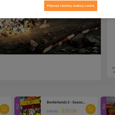
Přijmout všechny soubory cookie
P
A
Borderlands 2 - Season Pass DLC PC Steam Altergift
DLC
DLC
$20.08
$36.00