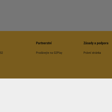
Partnerství
Zásady a podpora
CS2
Prodávejte na G2Play
Právní stránka
©
2026
G2Play
.net.
Všechna Práva Vyhrazena
Kinguin Digital Limited, 5/F Chung Nam Building, 1 Lockhart Road, Wan Chai, Hong Kong
ráněna s pomocí reCAPTCHA a podléhá
Pravidlům a Politice
,
ochrany soukromí Google
, a tak