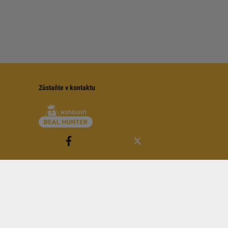
Zůstaňte v kontaktu
é
Pravidlům YouTube
.