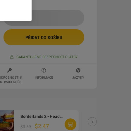
PŘIDAT DO KOŠÍKU
GARANTUJEME BEZPEČNOST PLATBY
ODROBNOSTI K
INFORMACE
JAZYKY
KTIVACI KLÍČE
Borderlands 2 - Headhunter Pack 2: Wattle Gobbler DLC Steam CD Key (MAC OS X)
DLC
$2.47
$3
$3.59