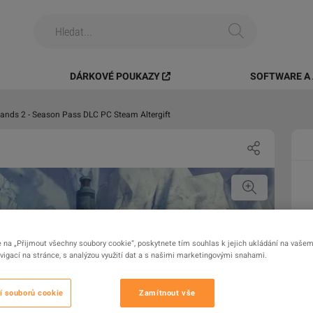
DÁRKOVÉ POUKAZY
SOFTWARE A 
lands 2 - Season Pass DLC PC Steam Altergift
e na „Přijmout všechny soubory cookie“, poskytnete tím souhlas k jejich ukládání na vašem 
igací na stránce, s analýzou využití dat a s našimi marketingovými snahami.
í souborů cookie
Zamítnout vše