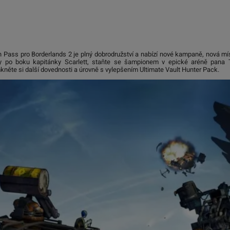
ass pro Borderlands 2 je plný dobrodružství a nabízí nové kampaně, nová míst
ady po boku kapitánky Scarlett, staňte se šampionem v epické aréně pana 
ěte si další dovednosti a úrovně s vylepšením Ultimate Vault Hunter Pack.