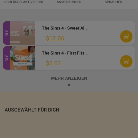
SCHLÜSSELAKTIVIERUNG
ANMERKUNGEN
SPRACHEN
The Sims 4 - Sweet Allure Kit DLC PC EA App CD Key
DLC
$12.06
The Sims 4 - First Fits Kit DLC EA App CD Key
DLC
$6.63
MEHR ANZEIGEN
AUSGEWÄHLT FÜR DICH