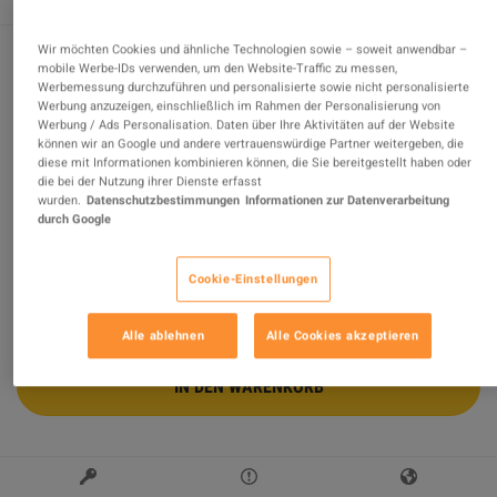
Wir möchten Cookies und ähnliche Technologien sowie – soweit anwendbar –
mobile Werbe-IDs verwenden, um den Website-Traffic zu messen,
The Sims 4 + 6 DLCs Bundle v4 PC EA
Werbemessung durchzuführen und personalisierte sowie nicht personalisierte
Werbung anzuzeigen, einschließlich im Rahmen der Personalisierung von
App Account
Werbung / Ads Personalisation. Daten über Ihre Aktivitäten auf der Website
können wir an Google und andere vertrauenswürdige Partner weitergeben, die
Verkauft von
GGWorld
diese mit Informationen kombinieren können, die Sie bereitgestellt haben oder
100
%
von
11972
Bewertungen sind
ausgezeichnet
!
die bei der Nutzung ihrer Dienste erfasst
wurden.
Datenschutzbestimmungen
Informationen zur Datenverarbeitung
durch Google
$53.96
Cookie-Einstellungen
Alle ablehnen
Alle Cookies akzeptieren
IN DEN WARENKORB