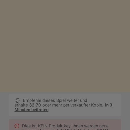
Empfehle dieses Spiel weiter und
erhalte
$2.70
oder mehr per verkaufter Kopie.
In 3
Minuten beitreten
Dies ist KEIN Produktkey. Ihnen werden neue