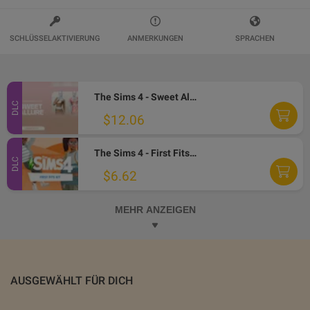
SCHLÜSSELAKTIVIERUNG
ANMERKUNGEN
SPRACHEN
The Sims 4 - Sweet Allure Kit DLC PC EA App CD Key
DLC
$12.06
The Sims 4 - First Fits Kit DLC EA App CD Key
DLC
$6.62
MEHR ANZEIGEN
AUSGEWÄHLT FÜR DICH