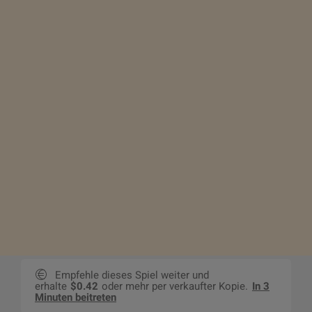
Empfehle dieses Spiel weiter und
erhalte
$0.42
oder mehr per verkaufter Kopie.
In 3
Minuten beitreten