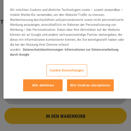
Wir möchten Cookies und ähnliche Technologien sowie – soweit anwendbar –
mobile Werbe-IDs verwenden, um den Website-Traffic zu messen,
Werbemessung durchzuführen und personalisierte sowie nicht personalisierte
The Sims 4 Digital Deluxe Edition CZ/RU/PL Languages
Werbung anzuzeigen, einschließlich im Rahmen der Personalisierung von
Only PC EA App CD Key
Werbung / Ads Personalisation. Daten über Ihre Aktivitäten auf der Website
können wir an Google und andere vertrauenswürdige Partner weitergeben, die
diese mit Informationen kombinieren können, die Sie bereitgestellt haben oder
SONDERANGEBOT
die bei der Nutzung ihrer Dienste erfasst
Verkauft von
GamingWorld
wurden.
Datenschutzbestimmungen
Informationen zur Datenverarbeitung
99.08
%
von
3425275
Bewertungen sind
ausgezeichnet
!
durch Google
$8.48
Cookie-Einstellungen
6 MEHR ANGEBOTE VERFÜGBAR AB
$8.48
Alle ablehnen
Alle Cookies akzeptieren
IN DEN WARENKORB