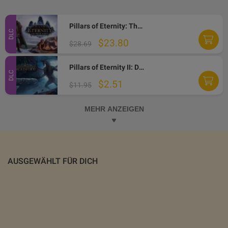
Pillars of Eternity: The White March Expansion Pass Steam Gift
DLC
$23.80
$28.69
Pillars of Eternity II: Deadfire - Beast of Winter DLC Steam CD Key
DLC
$2.51
$11.95
MEHR ANZEIGEN
AUSGEWÄHLT FÜR DICH