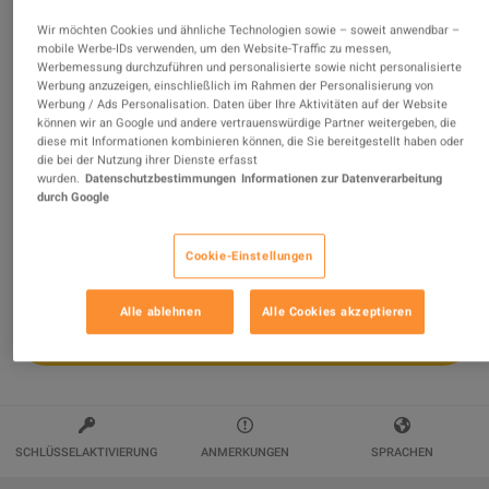
Wir möchten Cookies und ähnliche Technologien sowie – soweit anwendbar –
Pillars of Eternity II: Deadfire - Season
mobile Werbe-IDs verwenden, um den Website-Traffic zu messen,
Werbemessung durchzuführen und personalisierte sowie nicht personalisierte
Pass Steam Altergift
Werbung anzuzeigen, einschließlich im Rahmen der Personalisierung von
Werbung / Ads Personalisation. Daten über Ihre Aktivitäten auf der Website
Verkauft von
wildboy
können wir an Google und andere vertrauenswürdige Partner weitergeben, die
94.40
%
von
117187
Bewertungen sind
ausgezeichnet
!
diese mit Informationen kombinieren können, die Sie bereitgestellt haben oder
die bei der Nutzung ihrer Dienste erfasst
$12.88
-57%
wurden.
Datenschutzbestimmungen
Informationen zur Datenverarbeitung
durch Google
$29.88
Cookie-Einstellungen
Alle ablehnen
Alle Cookies akzeptieren
IN DEN WARENKORB
SCHLÜSSELAKTIVIERUNG
ANMERKUNGEN
SPRACHEN