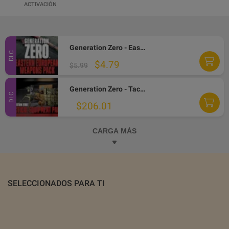
ACTIVACIÓN
Generation Zero - Eastern European Weapons Pack DLC PC Steam CD Key
DLC
$4.79
$5.99
Generation Zero - Tactical Equipment Pack DLC PC Steam CD Key
DLC
$206.01
CARGA MÁS
SELECCIONADOS PARA TI