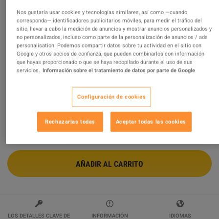
Nos gustaría usar cookies y tecnologías similares, así como —cuando
Generation Zero - Base Support Pack
corresponda— identificadores publicitarios móviles, para medir el tráfico del
sitio, llevar a cabo la medición de anuncios y mostrar anuncios personalizados y
DLC PC Steam CD Key
no personalizados, incluso como parte de la personalización de anuncios / ads
personalisation. Podemos compartir datos sobre tu actividad en el sitio con
Vendido por
GamingWorld
Google y otros socios de confianza, que pueden combinarlos con información
99.08
%
de
3425144
evaluaciones son
excelentes
!
que hayas proporcionado o que se haya recopilado durante el uso de sus
servicios.
Información sobre el tratamiento de datos por parte de Google
$2.74
-54%
$5.99
Configuración de cookies
6 MÁS OFERTAS DISPONIBLES A PARTIR DE
$2.74
Rechazarlas todas
Aceptar todas las cookies
AÑADIR AL CARRITO
LOS DETALLES CLAVE DE
INFORMACIÓN
IDIOMAS