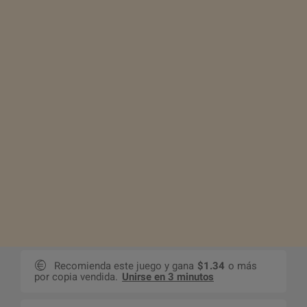
Recomienda este juego y gana
$1.34
o más
por copia vendida.
Unirse en 3 minutos