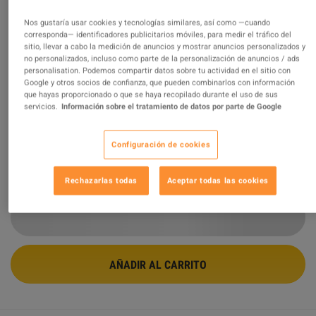
Nos gustaría usar cookies y tecnologías similares, así como —cuando
Fortnite - It's Complicated Emote DLC
corresponda— identificadores publicitarios móviles, para medir el tráfico del
Epic Games CD Key
sitio, llevar a cabo la medición de anuncios y mostrar anuncios personalizados y
no personalizados, incluso como parte de la personalización de anuncios / ads
personalisation. Podemos compartir datos sobre tu actividad en el sitio con
OFERTA PROMOCIONADA
Google y otros socios de confianza, que pueden combinarlos con información
que hayas proporcionado o que se haya recopilado durante el uso de sus
Vendido por
GamingWorld
servicios.
Información sobre el tratamiento de datos por parte de Google
99.08
%
de
3426669
evaluaciones son
excelentes
!
$26.85
Configuración de cookies
Rechazarlas todas
Aceptar todas las cookies
6 MÁS OFERTAS DISPONIBLES A PARTIR DE
$26.85
AÑADIR AL CARRITO