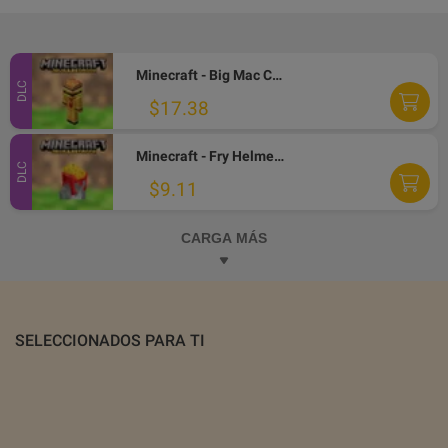
Minecraft - Big Mac Crystal Skin DLC XBOX One / Xbox Series X|S / PC CD Key
DLC
$17.38
Minecraft - Fry Helmet Skin DLC XBOX One / Xbox Series X|S / PC CD Key
DLC
$9.11
CARGA MÁS
SELECCIONADOS PARA TI