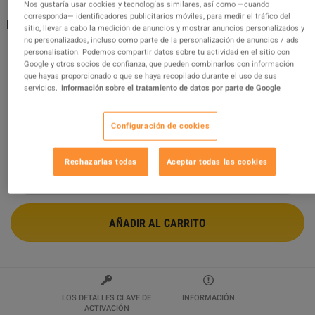
Nos gustaría usar cookies y tecnologías similares, así como —cuando
corresponda— identificadores publicitarios móviles, para medir el tráfico del
Minecraft - Zombie Hamburglar Skin DLC XBOX One /
sitio, llevar a cabo la medición de anuncios y mostrar anuncios personalizados y
Xbox Series X|S / PC CD Key
no personalizados, incluso como parte de la personalización de anuncios / ads
personalisation. Podemos compartir datos sobre tu actividad en el sitio con
Vendido por
Peenwing
Google y otros socios de confianza, que pueden combinarlos con información
100
%
de
1509
evaluaciones son
excelentes
!
que hayas proporcionado o que se haya recopilado durante el uso de sus
servicios.
Información sobre el tratamiento de datos por parte de Google
$11.86
Configuración de cookies
2 MÁS OFERTAS DISPONIBLES A PARTIR DE
$11.86
Rechazarlas todas
Aceptar todas las cookies
AÑADIR AL CARRITO
LOS DETALLES CLAVE DE
INFORMACIÓN
ACTIVACIÓN