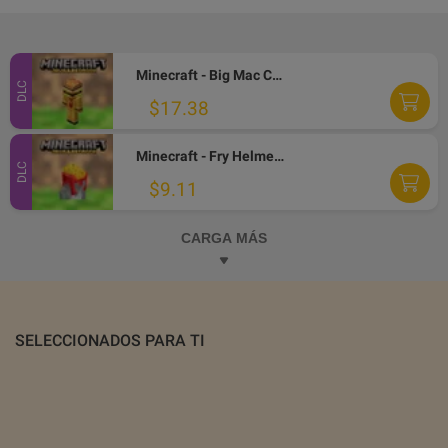
Minecraft - Big Mac Crystal Skin DLC XBOX One / Xbox Series X|S / PC CD Key
DLC
$17.38
Minecraft - Fry Helmet Skin DLC XBOX One / Xbox Series X|S / PC CD Key
DLC
$9.11
CARGA MÁS
SELECCIONADOS PARA TI