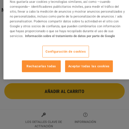
Nos gustaría usar cookies y tecnologías similares, así como —cuando
corresponda— identificadores publicitarios móviles, para medir el tráfico del
Minecraft - Big Mac Crystal Skin DLC XBOX One / Xbox
sitio, llevar a cabo la medición de anuncios y mostrar anuncios personalizados y
Series X|S / PC CD Key
no personalizados, incluso como parte de la personalización de anuncios / ads
personalisation. Podemos compartir datos sobre tu actividad en el sitio con
Vendido por
MY7_Codes
Google y otros socios de confianza, que pueden combinarlos con información
93.67
%
de
2450
evaluaciones son
excelentes
!
que hayas proporcionado o que se haya recopilado durante el uso de sus
servicios.
Información sobre el tratamiento de datos por parte de Google
$17.38
Configuración de cookies
2 MÁS OFERTAS DISPONIBLES A PARTIR DE
$17.38
Rechazarlas todas
Aceptar todas las cookies
AÑADIR AL CARRITO
LOS DETALLES CLAVE DE
INFORMACIÓN
ACTIVACIÓN