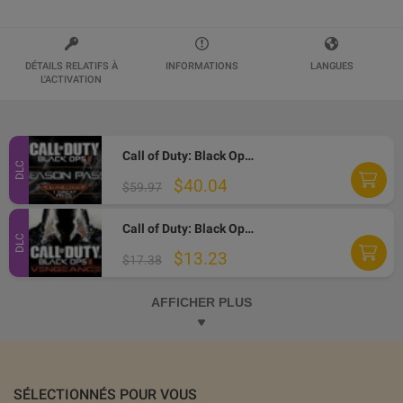
DÉTAILS RELATIFS À
INFORMATIONS
LANGUES
L'ACTIVATION
Call of Duty: Black Ops II - Season Pass DLC Steam Altergift
DLC
$40.04
$59.97
Call of Duty: Black Ops II - Vengeance DLC Steam Altergift
DLC
$13.23
$17.38
AFFICHER PLUS
SÉLECTIONNÉS POUR VOUS