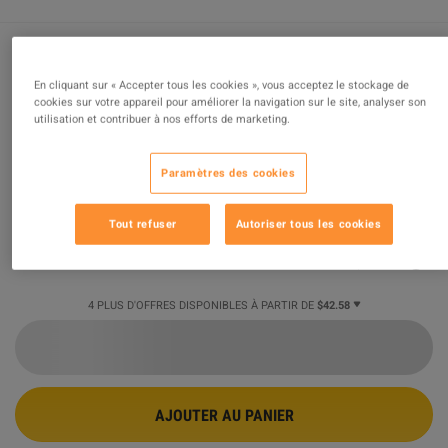
Call of Duty: Black Ops II PC Steam
En cliquant sur « Accepter tous les cookies », vous acceptez le stockage de
cookies sur votre appareil pour améliorer la navigation sur le site, analyser son
Account
utilisation et contribuer à nos efforts de marketing.
OFFRE PROMUE
Paramètres des cookies
Vendu par
Global Games
96.66
%
des évaluations
1351830
sont
excellentes
!
Tout refuser
Autoriser tous les cookies
$42.58
-41%
$71.97
4 PLUS D'OFFRES DISPONIBLES À PARTIR DE
$42.58
AJOUTER AU PANIER