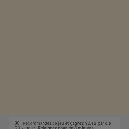
Recommandez ce jeu et gagnez
$2.12
par clé
CD vendue.
Rejoignez nous en 3 minutes.