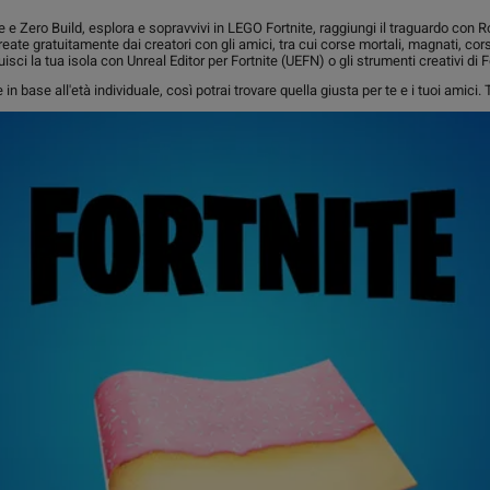
yale e Zero Build, esplora e sopravvivi in LEGO Fortnite, raggiungi il traguardo co
 create gratuitamente dai creatori con gli amici, tra cui corse mortali, magnati, co
isci la tua isola con Unreal Editor per Fortnite (UEFN) o gli strumenti creativi di F
in base all'età individuale, così potrai trovare quella giusta per te e i tuoi amici. T