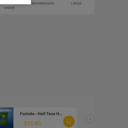
ME ATTIVARE LA
INFORMAZIONI
LINGUE
CHIAVE
Fortnite - Half Tone Hero Wrap DLC PC Epic Games CD Key
DLC
$35.80
$4