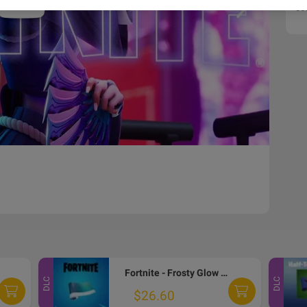
CO
Fortnite - Frosty Glow Wrap DLC PC Epic Games CD Key
DLC
DLC
$26.60