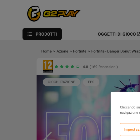
PRODOTTI
OGGETTI DI GIOCO
Home
>
Azione
>
Fortnite
>
Fortnite - Danger Donut Wr
4.8
(169 Recensioni)
GIOCHI D'AZIONE
FPS
Cliccando su 
navigazione d
Impostaz