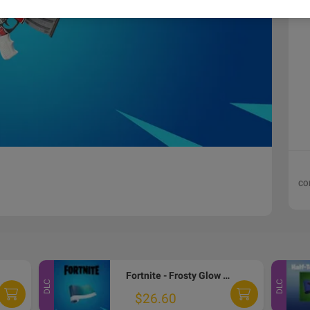
CO
Fortnite - Frosty Glow Wrap DLC PC Epic Games CD Key
DLC
DLC
$26.60