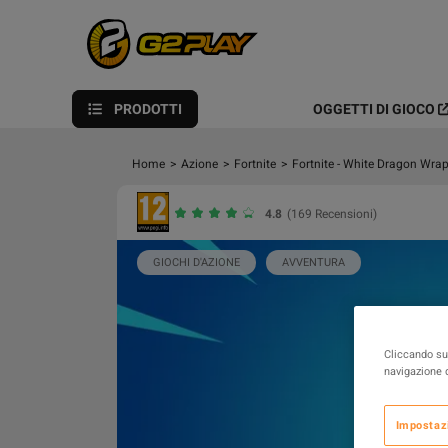
PRODOTTI
OGGETTI DI GIOCO
Home
>
Azione
>
Fortnite
>
Fortnite - White Dragon Wr
4.8
(169 Recensioni)
GIOCHI D'AZIONE
AVVENTURA
Cliccando su 
navigazione d
Impostaz