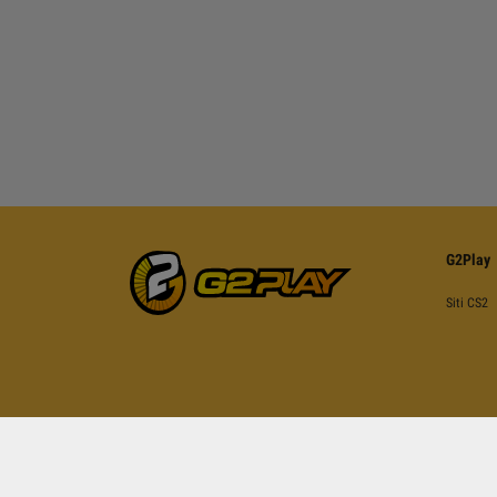
G2Play
Siti CS2