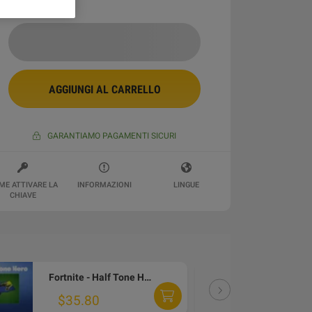
AGGIUNGI AL CARRELLO
GARANTIAMO PAGAMENTI SICURI
ME ATTIVARE LA
INFORMAZIONI
LINGUE
CHIAVE
Fortnite - Half Tone Hero Wrap DLC PC Epic Games CD Key
DLC
$35.80
$4