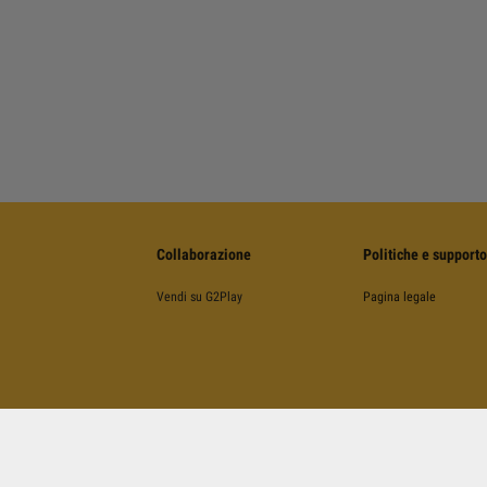
Collaborazione
Politiche e supporto
Vendi su G2Play
Pagina legale
©
2026
G2Play
.net.
Tutti I Diritti Riservati