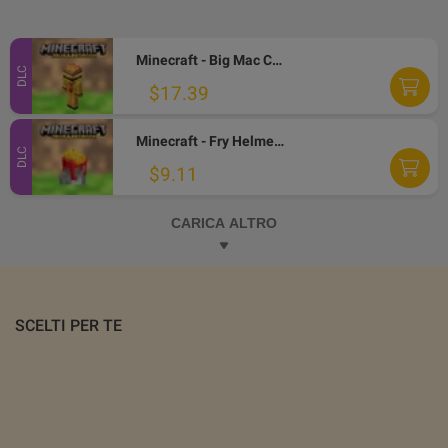
Minecraft - Big Mac Crystal Skin DLC XBOX One / Xbox Series X|S / PC CD Key
DLC
$17.39
Minecraft - Fry Helmet Skin DLC XBOX One / Xbox Series X|S / PC CD Key
DLC
$9.11
CARICA ALTRO
SCELTI PER TE