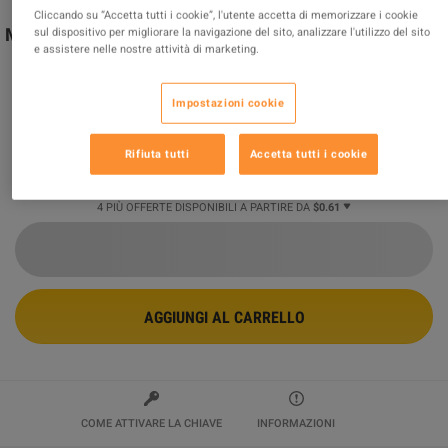
Cliccando su “Accetta tutti i cookie”, l'utente accetta di memorizzare i cookie
Minecraft - Mask of the Watcher DLC XBOX One / Xbox
sul dispositivo per migliorare la navigazione del sito, analizzare l'utilizzo del sito
e assistere nelle nostre attività di marketing.
Series X|S / PC CD Key
Venduto da
huahuastore
99.75
%
delle valutazioni in
1651
è
eccellente
!
Impostazioni cookie
$0.61
Rifiuta tutti
Accetta tutti i cookie
4 PIÙ OFFERTE DISPONIBILI A PARTIRE DA
$0.61
AGGIUNGI AL CARRELLO
COME ATTIVARE LA CHIAVE
INFORMAZIONI