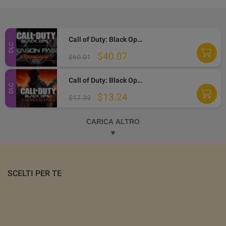
Call of Duty: Black Ops II - Season Pass DLC Steam Altergift
DLC
$40.07
$60.01
Call of Duty: Black Ops II - Uprising DLC Steam Altergift
DLC
$13.24
$17.39
CARICA ALTRO
SCELTI PER TE