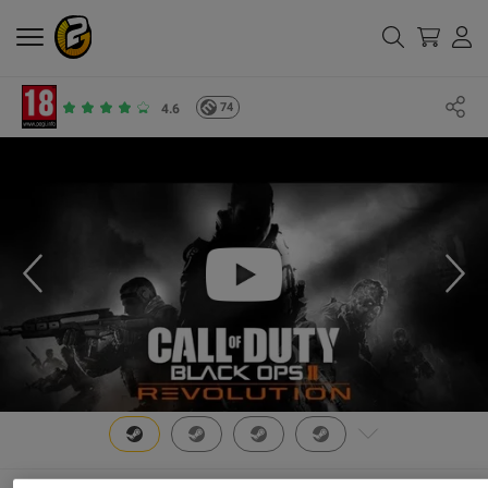
74
4.6