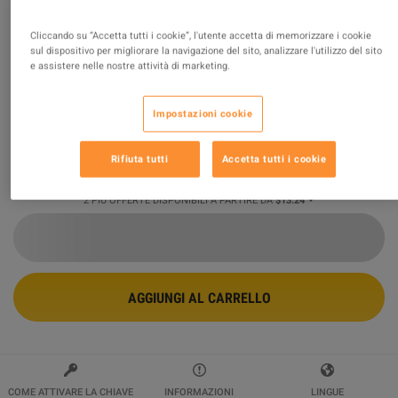
Call of Duty: Black Ops II - Revolution
Cliccando su “Accetta tutti i cookie”, l'utente accetta di memorizzare i cookie
sul dispositivo per migliorare la navigazione del sito, analizzare l'utilizzo del sito
DLC Steam Altergift
e assistere nelle nostre attività di marketing.
Venduto da
wildboy
94.37
%
delle valutazioni in
117209
è
eccellente
!
Impostazioni cookie
$13.24
-24%
Rifiuta tutti
Accetta tutti i cookie
$17.39
2 PIÙ OFFERTE DISPONIBILI A PARTIRE DA
$13.24
AGGIUNGI AL CARRELLO
COME ATTIVARE LA CHIAVE
INFORMAZIONI
LINGUE