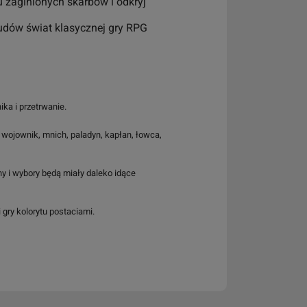
 zaginionych skarbów i odkryj
cudów świat klasycznej gry RPG
ka i przetrwanie.
d, wojownik, mnich, paladyn, kapłan, łowca,
ny i wybory będą miały daleko idące
gry kolorytu postaciami.