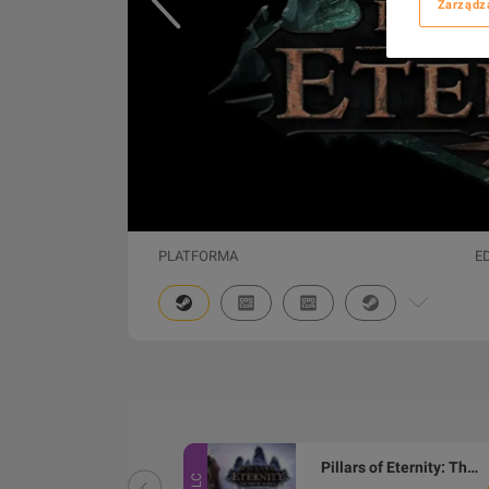
Zarządz
PLATFORMA
E
Pillars of Eternity II: Deadfire - The Forgotten Sanctum DLC Steam CD Key
Pillars of Eternity: The White March Expansion Pass Steam Gift
DLC