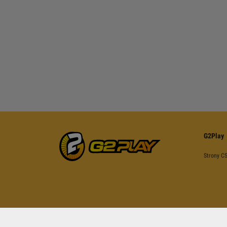
G2Play
Strony C