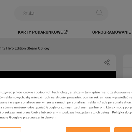
KARTY PODARUNKOWE
OPROGRAMOWANIE I
ernity Hero Edition Steam CD Key
 używać plików cookie i podobnych technologii, a także — tam, gdzie ma to zastosowanie
rów reklamowych, aby mierzyć ruch na stronie, prowadzić pomiar reklam oraz wyświetlać r
wane i niespersonalizowane, w tym w ramach personalizacji reklam / ads personalisation.
a stronie możemy udostępniać Google oraz innym zaufanym partnerom, którzy mogą połąc
 przekazanymi przez Ciebie lub zebranymi podczas korzystania z ich usług.
Polityka doty
rmacje Google o przetwarzaniu danych