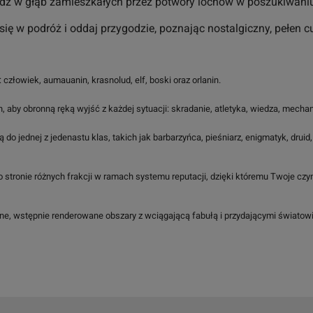
ejdź w głąb zamieszkałych przez potwory lochów w poszukiwaniu
się w podróż i oddaj przygodzie, poznając nostalgiczny, pełen 
człowiek, aumauanin, krasnolud, elf, boski oraz orlanin.
 aby obronną ręką wyjść z każdej sytuacji: skradanie, atletyka, wiedza, mechani
 do jednej z jedenastu klas, takich jak barbarzyńca, pieśniarz, enigmatyk, drui
o stronie różnych frakcji w ramach systemu reputacji, dzięki któremu Twoje czy
kne, wstępnie renderowane obszary z wciągającą fabułą i przydającymi światowi 