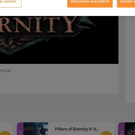
aj cookies
Odrzucenie wszystkich
Zezwól n
DYCJA
Pillars of Eternity II: Deadfire - Beast of Winter DLC Steam CD Key
DLC
DLC