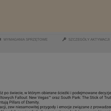
WYMAGANIA SPRZĘTOWE
SZCZEGÓŁY AKTYWACJI
óż po świecie, w którym obierane ścieżki i podejmowane decyzje
ltowych Fallout: New Vegas™ oraz South Park: The Stick of Tru
ują Pillars of Eternity.
acji, zew niesamowitej przygody i emocje związane z prowadz