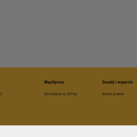
Współpraca
Zasady i wsparcie
S2
Sprzedawaj na G2Play
Strona prawna