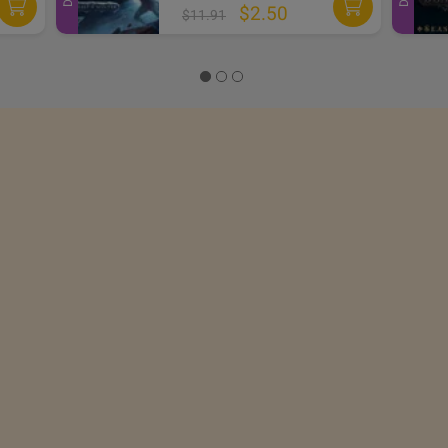
$2.50
$11.91