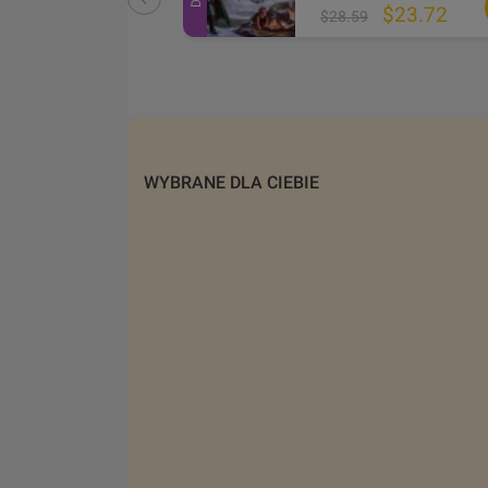
$2.15
$23.72
1
$28.59
WYBRANE DLA CIEBIE