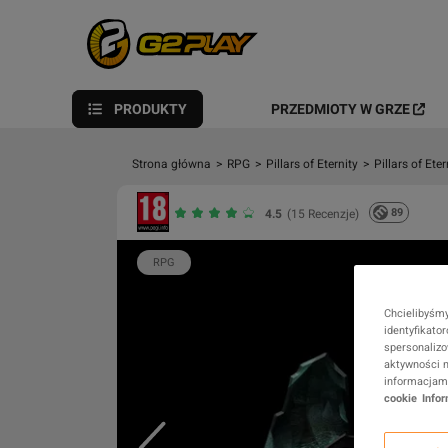
PRODUKTY
PRZEDMIOTY W GRZE
Strona główna
>
RPG
>
Pillars of Eternity
>
Pillars of Et
89
4.5
(15 Recenzje)
RPG
Chcielibyśmy
identyfikato
spersonalizo
aktywności n
informacjami
cookie
Info