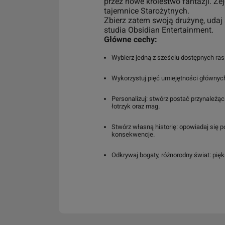
przez nowe królestwo fantazji. Z
tajemnice Starożytnych.
Zbierz zatem swoją drużynę, udaj 
studia Obsidian Entertainment.
Główne cechy:
Wybierz jedną z sześciu dostępnych ras: 
Wykorzystuj pięć umiejętności głównych,
Personalizuj: stwórz postać przynależącą
łotrzyk oraz mag.
Stwórz własną historię: opowiadaj się p
konsekwencje.
Odkrywaj bogaty, różnorodny świat: pię