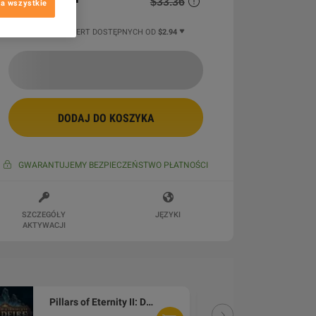
$33.36
a wszystkie
13 WIĘCEJ OFERT DOSTĘPNYCH OD
$2.94
DODAJ DO KOSZYKA
GWARANTUJEMY BEZPIECZEŃSTWO PŁATNOŚCI
SZCZEGÓŁY
JĘZYKI
AKTYWACJI
Pillars of Eternity II: Deadfire - Season Pass Steam Altergift
DLC