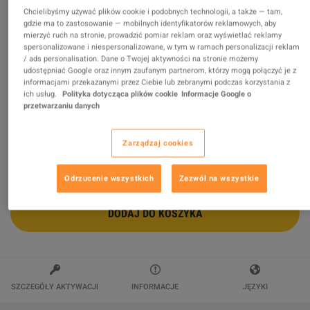
Chcielibyśmy używać plików cookie i podobnych technologii, a także — tam,
gdzie ma to zastosowanie — mobilnych identyfikatorów reklamowych, aby
Fortnite - White Dragon Wrap DLC PC
mierzyć ruch na stronie, prowadzić pomiar reklam oraz wyświetlać reklamy
Epic Games CD Key
spersonalizowane i niespersonalizowane, w tym w ramach personalizacji reklam
/ ads personalisation. Dane o Twojej aktywności na stronie możemy
Sprzedawca
MY7_Codes
udostępniać Google oraz innym zaufanym partnerom, którzy mogą połączyć je z
93.59
%
ocen z
2448
jest
znakomitych
!
informacjami przekazanymi przez Ciebie lub zebranymi podczas korzystania z
ich usług.
Polityka dotycząca plików cookie
Informacje Google o
przetwarzaniu danych
$109.89
Zarządzaj cookies
Odrzucenie wszystkich
Zezwól na wszystkie
DODAJ DO KOSZYKA
SZCZEGÓŁY AKTYWACJI
INFORMACJE
JĘZYKI