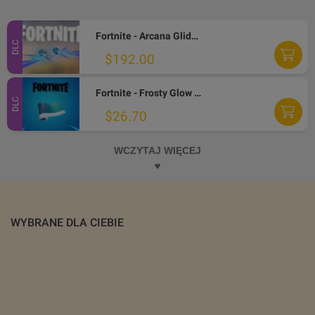
Fortnite - Arcana Glider DLC PC Epic Games CD Key
DLC
$192.00
Fortnite - Frosty Glow Wrap DLC PC Epic Games CD Key
DLC
$26.70
WCZYTAJ WIĘCEJ
WYBRANE DLA CIEBIE