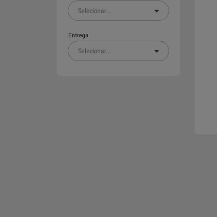
Selecionar
...
Entrega
Selecionar
...