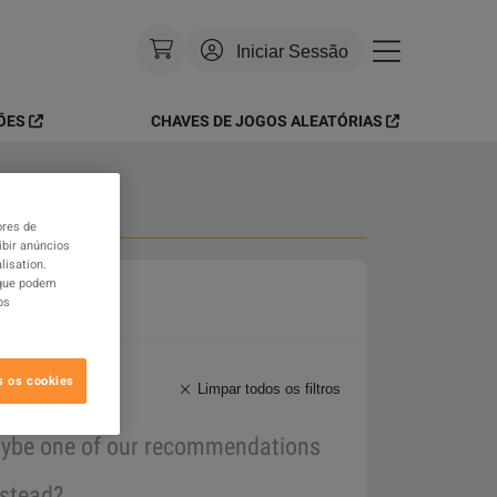
Iniciar Sessão
ÕES
CHAVES DE JOGOS ALEATÓRIAS
Moeda
:
USD
Idioma
:
Português
Tema
:
Brilhante
ores de
do Jogo
ibir anúncios
lisation.
FAQ
 que podem
os
s os cookies
Limpar todos os filtros
maybe one of our recommendations
nstead?