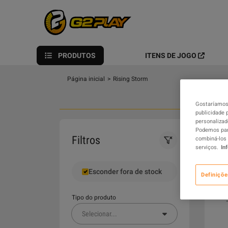
PRODUTOS
ITENS DE JOGO
Página inicial
>
Rising Storm
Gostaríamos 
publicidade 
personalizad
Podemos part
0
Filtros
combiná-los 
serviços.
In
Esconder fora de stock
Definiçõe
Tipo do produto
Selecionar
...