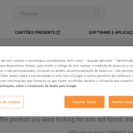
CARTÕES PRESENTE
SOFTWARE E APLICAÇ
de usar cookies e tecnologias semelhantes, bem como — quando aplicável — identificad
Todos
Produtos Digitais
Bens 
para dispositivos móveis, para medir o tráfego do site, realizar a medição de anúncios e ex
os e não personalizados, incluindo no âmbito da personalização de anúncios / ads persona
ilhar dados sobre a sua atividade no site com a Google e outros parceiros de confiança,
Resultados
com informações que forneceu ou que foram recolhidas durante a utilização dos respetiv
formações sobre o tratamento de dados pela Google
s de cookies
Rejeitar Todos
Aceitar todo
Esconder fora de stock
The product you were looking for was not found, 
will pique your interest i