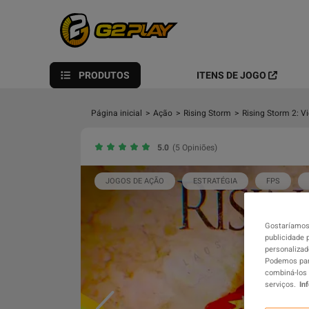
PRODUTOS
ITENS DE JOGO
Página inicial
>
Ação
>
Rising Storm
>
Rising Storm 2: V
5.0
(5 Opiniões)
JOGOS DE AÇÃO
ESTRATÉGIA
FPS
Gostaríamos 
publicidade 
personalizad
Podemos part
combiná-los 
serviços.
In