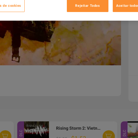
s de cookies
Rejeitar Todos
Aceitar todo
Rising Storm 2: Vietnam - Man Down Under DLC Steam CD Key
DLC
DLC