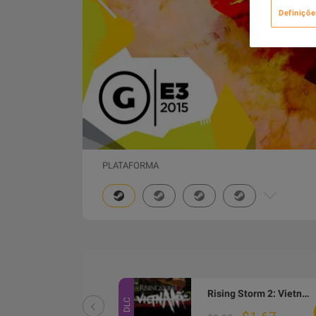
Definiçõe
PLATAFORMA
Rising Storm 2: Vietnam - Personalized Touch DLC Steam CD Key
Rising Storm 2: Vietnam - Uncle Ho's Heroes DLC Steam CD Key
DLC