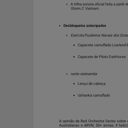
A trilha sonora oficial feita a part
Storm 2: Vietnam
.
Desbloqueios antecipados
Exército/Fuzileiros Navais dos Est
Capacete camuflado Lowland 
Capacete de Piloto Darkhorse
norte-vietnamita
Lenço de cabeça
Ushanka camuflado
A opinião da Red Orchestra Series sobre 
Australianas e ARVN; 50+ armas; 4 helicó