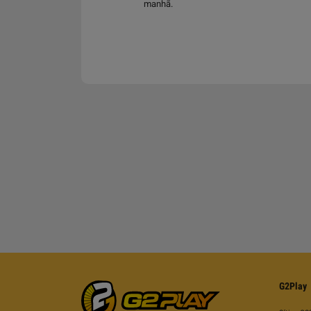
manhã.
G2Play