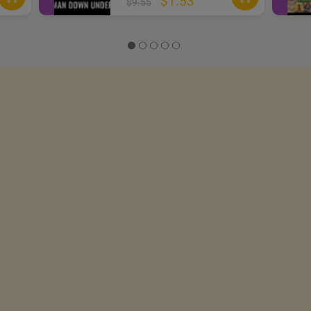
$1.53
$9.55