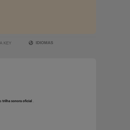
IDIOMAS
A KEY
a
trilha sonora oficial
.