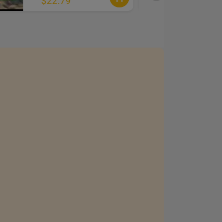
$22.79
$2.38