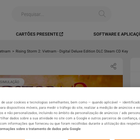
CARTÕES PRESENTE
SOFTWARE E APLICAÇ
ietnam
>
Rising Storm 2: Vietnam - Digital Deluxe Edition DLC Steam CD Key
SIMULAÇÃO
de usar cookies e tecnologias semelhantes, bem como — quando aplicável — identificad
para dispositivos móveis, para medir o tráfego do site, realizar a medição de anúncios e ex
os e não personalizados, incluindo no âmbito da personalização de anúncios / ads persona
ilhar dados sobre a sua atividade no site com a Google e outros parceiros de confiança,
com informações que forneceu ou que foram recolhidas durante a utilização dos respetiv
formações sobre o tratamento de dados pela Google