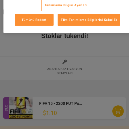
Tanımlama Bilgisi Ayarları
FIFA 15 - Kiss the Wrist Celebration DLC
EA App CD Key
Tümünü Reddet
Tüm Tanımlama Bilgilerini Kabul Et
Stoklar tükendi!
ANAHTAR AKTIVASYON
DETAYLARI
FIFA 15 - 2200 FUT Points EA App CD Key
DLC
$1.10