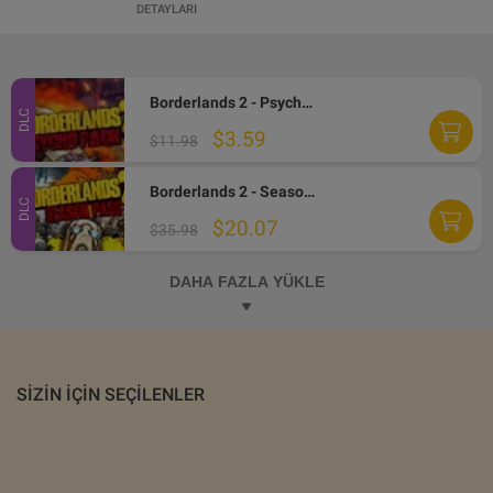
DETAYLARI
Borderlands 2 - Psycho Character Pack EN/IT/FR Languages Only DLC Steam CD Key
DLC
$3.59
$11.98
Borderlands 2 - Season Pass DLC PC Steam Altergift
DLC
$20.07
$35.98
DAHA FAZLA YÜKLE
SIZIN IÇIN SEÇILENLER