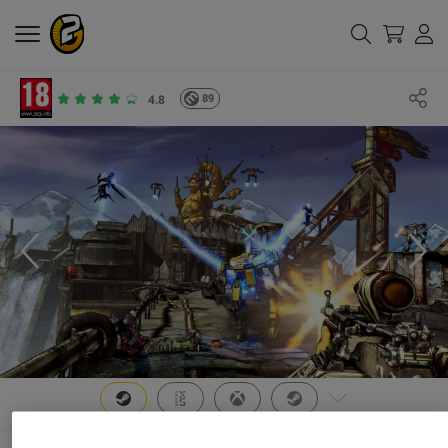
89
4.8