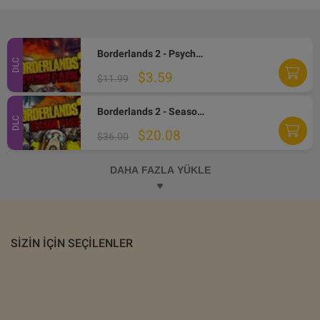
Borderlands 2 - Psycho Character Pack EN/IT/FR Languages Only DLC Steam CD Key
DLC
$3.59
$11.99
Borderlands 2 - Season Pass DLC PC Steam Altergift
DLC
$20.08
$36.00
DAHA FAZLA YÜKLE
SIZIN IÇIN SEÇILENLER