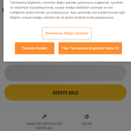
Tanımlama bilgilerini; sitemizin doğru şekilde çalışmasını sağlamak, içerikleri
ve reklamları kişiselleştirmek, sosyal medya özellikleri sunmak ve site
Borderlands 2 - Ultimate Vault Hunters Upgrade Pack
trafiğimizi analiz etmek için kullanıyoruz. Aynı zamanda site kullanımınızla ilgili
DLC PC Steam CD Key
bilgileri; sosyal medya, reklamcılık ve analiz ortaklarımızla paylaşıyoruz.
Tarafından Satılıyor
GamingWorld
99.08
%
değerlendirmelerin
3424850
mükemmel
!
Tanımlama Bilgisi Ayarları
$1.91
-68%
$5.99
Tümünü Reddet
Tüm Tanımlama Bilgilerini Kabul Et
11 DAN BAŞLAYAN DAHA FAZLA TEKLIF MEVCUT
$1.91
SEPETE EKLE
ANAHTAR AKTIVASYON
DILLER
DETAYLARI