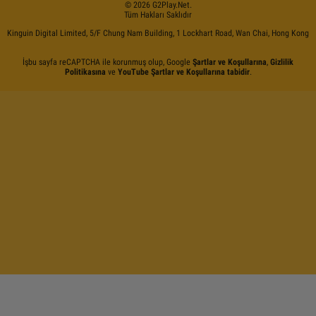
©
2026
G2Play
.net.
Tüm Hakları Saklıdır
Kinguin Digital Limited, 5/F Chung Nam Building, 1 Lockhart Road, Wan Chai, Hong Kong
İşbu sayfa reCAPTCHA ile korunmuş olup, Google
Şartlar ve Koşullarına
,
Gizlilik
Politikasına
ve
YouTube Şartlar ve Koşullarına tabidir
.