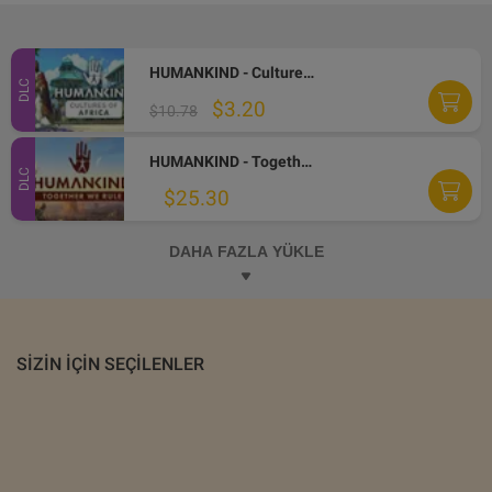
HUMANKIND - Cultures of Africa DLC Steam CD Key
DLC
$3.20
$10.78
HUMANKIND - Together We Rule Expansion Pack DLC Steam Altergift
DLC
$25.30
DAHA FAZLA YÜKLE
SIZIN IÇIN SEÇILENLER