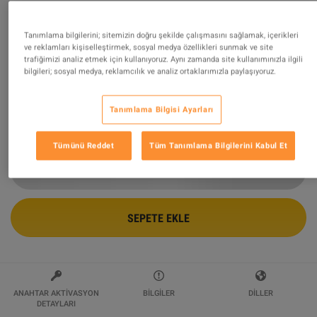
HUMANKIND - Together We Rule
Tanımlama bilgilerini; sitemizin doğru şekilde çalışmasını sağlamak, içerikleri
Expansion Pack DLC Steam Altergift
ve reklamları kişiselleştirmek, sosyal medya özellikleri sunmak ve site
trafiğimizi analiz etmek için kullanıyoruz. Aynı zamanda site kullanımınızla ilgili
bilgileri; sosyal medya, reklamcılık ve analiz ortaklarımızla paylaşıyoruz.
Tarafından Satılıyor
wildboy
94.35
%
değerlendirmelerin
117237
mükemmel
!
Tanımlama Bilgisi Ayarları
$25.30
Tümünü Reddet
Tüm Tanımlama Bilgilerini Kabul Et
SEPETE EKLE
ANAHTAR AKTIVASYON
BILGILER
DILLER
DETAYLARI