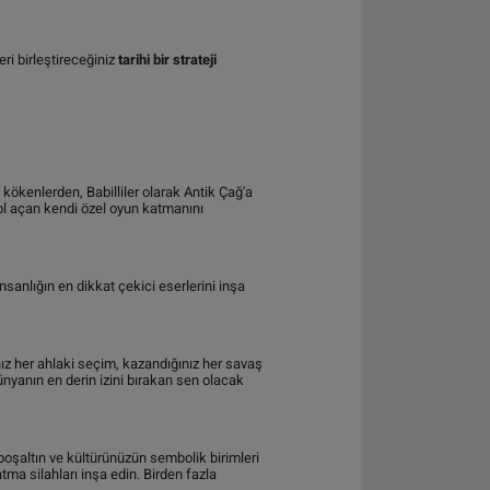
ri birleştireceğiniz
tarihi bir strateji
i kökenlerden, Babilliler olarak Antik Çağ'a
yol açan kendi özel oyun katmanını
insanlığın en dikkat çekici eserlerini inşa
ınız her ahlaki seçim, kazandığınız her savaş
ünyanın en derin izini bırakan sen olacak
boşaltın ve kültürünüzün sembolik birimleri
tma silahları inşa edin. Birden fazla