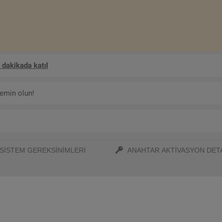
 dakikada katıl
 emin olun!
SISTEM GEREKSINIMLERI
ANAHTAR AKTIVASYON DET