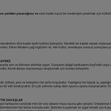
ısını yeniden yazacağınız ve
sizin kadar eşsiz bir medeniyet yaratmak için kültürle
ndirirken 60'a kadar tarihi kültürü birleştirin. Neolitik bir kabile olarak mütevaz
vileri, Erken Modern çağ İngilizleri vb. Her kültür, neredeyse sonsuz sonuçlara 
KAYİNİZ
kararlar alın ve bilimsel atılımlar yapın. Dünyanın doğal harikalarını keşfedin veya 
ndür. Kendi dünya vizyonunuzu oluşturmak için bunları birleştirin.
. Şöhret, yeni ve birleştirici bir zafer koşuludur. Yaptığınız her büyük iş, yaptığ
cı bir etki bırakacaktır. En çok şöhrete sahip olan oyuncu oyunu kazanacaktır. D
KTİK SAVAŞLAR
aritasının üstünde mini bir sıra tabanlı masa oyunu gibi oynanır. Ordularınızı 
birimlerinizin her birine komuta edin. Şehirleri kuşatmak ve işgal etmek için kuşa