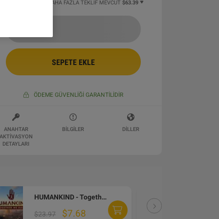
2 DAN BAŞLAYAN DAHA FAZLA TEKLIF MEVCUT
$63.39
SEPETE EKLE
ÖDEME GÜVENLIĞI GARANTILIDIR
ANAHTAR
BILGILER
DILLER
AKTIVASYON
DETAYLARI
HUMANKIND - Together We Rule Expansion Pack DLC PC Steam CD Key
DLC
$7.68
$23.97
$10.7