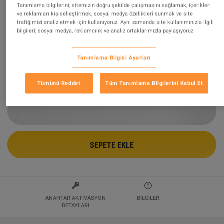
Tanımlama bilgilerini; sitemizin doğru şekilde çalışmasını sağlamak, içerikleri
ve reklamları kişiselleştirmek, sosyal medya özellikleri sunmak ve site
Minecraft - Grimace Egg Skin DLC XBOX One / Xbox
trafiğimizi analiz etmek için kullanıyoruz. Aynı zamanda site kullanımınızla ilgili
Series X|S / PC CD Key
bilgileri; sosyal medya, reklamcılık ve analiz ortaklarımızla paylaşıyoruz.
Tarafından Satılıyor
YIFAN
99.64
%
değerlendirmelerin
43836
mükemmel
!
Tanımlama Bilgisi Ayarları
$29.99
Tümünü Reddet
Tüm Tanımlama Bilgilerini Kabul Et
SEPETE EKLE
ANAHTAR AKTIVASYON
BILGILER
DETAYLARI