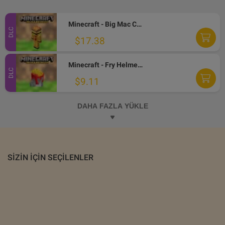
Minecraft - Big Mac Crystal Skin DLC XBOX One / Xbox Series X|S / PC CD Key
DLC
$17.38
Minecraft - Fry Helmet Skin DLC XBOX One / Xbox Series X|S / PC CD Key
DLC
$9.11
DAHA FAZLA YÜKLE
SIZIN IÇIN SEÇILENLER