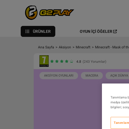
ÜRÜNLER
OYUN İÇI ÖĞELER
Ana Sayfa
>
Aksiyon
>
Minecraft
>
Minecraft - Mask of 
4.8
(243 Yorumlar)
AKSIYON OYUNLARI
MACERA
AÇIK DÜNYA
Tanımlama bil
medya özellik
bilgileri; so
Tanımlama