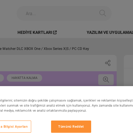
HEDIYE KARTLARI
YAZILIM VE UYGULAMA
the Watcher DLC XBOX One / Xbox Series X|S / PC CD Key
HAYATTA KALMA
gilerini; sitemizin doğru şekilde çalışmasını sağlamak, içerikleri ve reklamları kişiselleş
leri sunmak ve site trafiğimizi analiz etmek için kullanıyoruz. Aynı zamanda site kullanımını
syal medya, reklamcılık ve analiz ortaklarımızla paylaşıyoruz.
 Bilgisi Ayarları
Tümünü Reddet