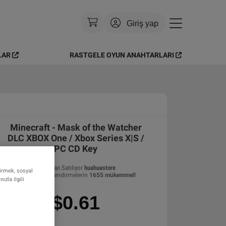
Giriş yap
LAR
RASTGELE OYUN ANAHTARLARI
Para Birimi
:
USD
Dil
:
Türkçe
Tema
:
Parlak
Minecraft - Mask of the Watcher
SSS
DLC XBOX One / Xbox Series X|S /
PC CD Key
Tarafından Satılıyor
huahuastore
tirmek, sosyal
99.75
%
değerlendirmelerin
1655
mükemmel
!
zla ilgili
$0.61