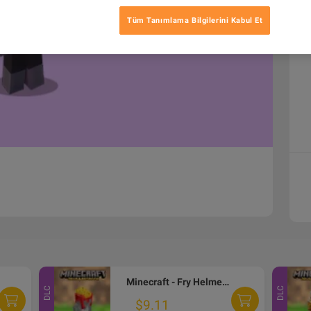
Tüm Tanımlama Bilgilerini Kabul Et
Minecraft - Fry Helmet Skin DLC XBOX One / Xbox Series X|S / PC CD Key
DLC
DLC
$9.11