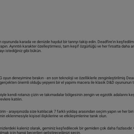
m oyununda karada ve denizde haydut bir tanrıyı takip edin. Deadfire'ın keşfedil
apın. Ayrıntılı karakter özelleştirmesi, tam keşif özgürlüğü ve her fırsatta daha
ayı istediğiniz gibi bükün.
 oyun deneyimine bırakın - en son teknoloji ve özelliklerle zenginleştirilmiş Deadf
gerçekten önemli olduğu yepyeni bir el yapımı macera ile klasik D&D oyununun t
iyle kendi rotanızı çizin ve takımadalar bölgesinin zengin ve egzotik adalarını keş
evlere katılın.
tirin - arayışınızda size katılacak 7 farklı yoldaş arasından seçim yapın ve her biri
in eklenmesiyle kişisel ilişkilerine ve etkileşimlerine tanık olun.
nizlerdeki kaleniz olarak, geminiz keşfedilecek bir gemiden çok daha fazlasıdır. 
mak için hangi becerileri geliştireceğinizi seçin.