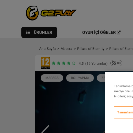
ÜRÜNLER
OYUN İÇI ÖĞELER
Ana Sayfa
>
Macera
>
Pillars of Eternity
>
Pillars of Eter
88
4.5
(15 Yorumlar)
MACERA
ROL YAPMA
ZENGIN HIKAYE
Tanımlama bil
medya özellik
bilgileri; so
Tanımlama