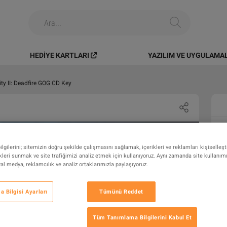
HEDIYE KARTLARI
YAZILIM VE UYGULAMA
nity II: Deadfire GOG CD Key
gilerini; sitemizin doğru şekilde çalışmasını sağlamak, içerikleri ve reklamları kişiselleş
leri sunmak ve site trafiğimizi analiz etmek için kullanıyoruz. Aynı zamanda site kullanımını
syal medya, reklamcılık ve analiz ortaklarımızla paylaşıyoruz.
 Bilgisi Ayarları
Tümünü Reddet
Tüm Tanımlama Bilgilerini Kabul Et