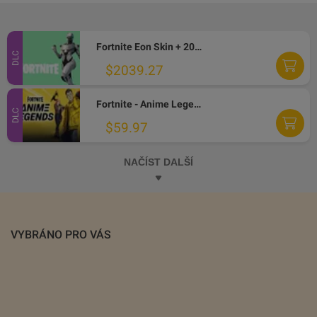
Fortnite Eon Skin + 2000 V-Bucks XBOX ONE CD Key
DLC
$2039.27
Fortnite - Anime Legends Pack XBOX One CD Key
DLC
$59.97
NAČÍST DALŠÍ
VYBRÁNO PRO VÁS