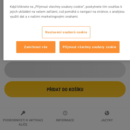
Když kliknete na „Přijmout všechny soubory cookie“, poskytnete tím souhlas k
Fortnite - Anime Legends Pack XBOX
jejich ukládání na vašem zařízení, což pomáhá s navigací na stránce, s analýzou
využití dat a s našimi marketingovými snahami.
One CD Key
Prodejce
PC Game Store
Nastavení souborů cookie
98.77
%
hodnocení z
268362
je
vynikajících
!
$59.97
Zamítnout vše
Přijmout všechny soubory cookie
PŘIDAT DO KOŠÍKU
PODROBNOSTI K AKTIVACI
INFORMACE
JAZYKY
KLÍČE