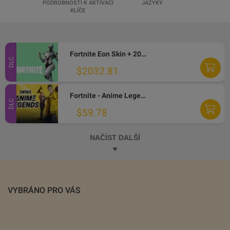
PODROBNOSTI K AKTIVACI
JAZYKY
KLÍČE
Fortnite Eon Skin + 2000 V-Bucks XBOX ONE CD Key
DLC
$2032.81
Fortnite - Anime Legends Pack XBOX One CD Key
DLC
$59.78
NAČÍST DALŠÍ
VYBRÁNO PRO VÁS