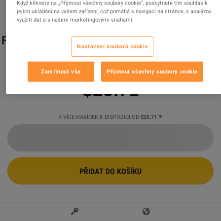
Když kliknete na „Přijmout všechny soubory cookie“, poskytnete tím souhlas k
jejich ukládání na vašem zařízení, což pomáhá s navigací na stránce, s analýzou
využití dat a s našimi marketingovými snahami.
Fortnite 1000 V-Bucks XBOX One CD Key
Nastavení souborů cookie
Prodejce
Gamesline
99.75
%
hodnocení z
36248
je
vynikajících
!
Zamítnout vše
Přijmout všechny soubory cookie
$25.71
4 VÍCE NABÍDEK K DISPOZICI OD
$25.71
PŘIDAT DO KOŠÍKU