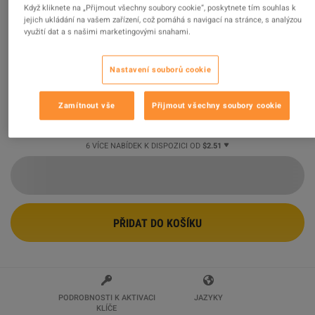
Když kliknete na „Přijmout všechny soubory cookie“, poskytnete tím souhlas k
jejich ukládání na vašem zařízení, což pomáhá s navigací na stránce, s analýzou
Pillars of Eternity II: Deadfire - Beast of Winter DLC
využití dat a s našimi marketingovými snahami.
Steam CD Key
Prodejce
Rarely Smile
99.08
%
hodnocení z
344159
je
vynikajících
!
Nastavení souborů cookie
$2.51
-79%
Zamítnout vše
Přijmout všechny soubory cookie
$11.95
6 VÍCE NABÍDEK K DISPOZICI OD
$2.51
PŘIDAT DO KOŠÍKU
PODROBNOSTI K AKTIVACI
JAZYKY
KLÍČE