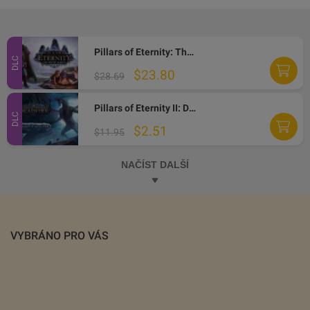
Pillars of Eternity: The White March Expansion Pass Steam Gift
DLC
$23.80
$28.69
Pillars of Eternity II: Deadfire - Beast of Winter DLC Steam CD Key
DLC
$2.51
$11.95
NAČÍST DALŠÍ
VYBRÁNO PRO VÁS