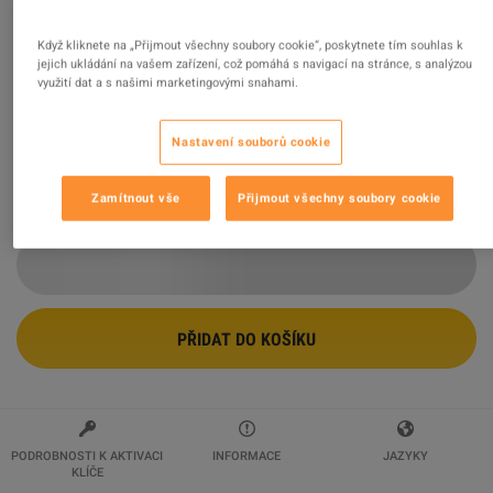
Pillars of Eternity II: Deadfire - Season
Když kliknete na „Přijmout všechny soubory cookie“, poskytnete tím souhlas k
jejich ukládání na vašem zařízení, což pomáhá s navigací na stránce, s analýzou
Pass Steam Altergift
využití dat a s našimi marketingovými snahami.
Prodejce
wildboy
94.33
%
hodnocení z
117248
je
vynikajících
!
Nastavení souborů cookie
$12.92
-57%
Zamítnout vše
Přijmout všechny soubory cookie
$29.98
PŘIDAT DO KOŠÍKU
PODROBNOSTI K AKTIVACI
INFORMACE
JAZYKY
KLÍČE