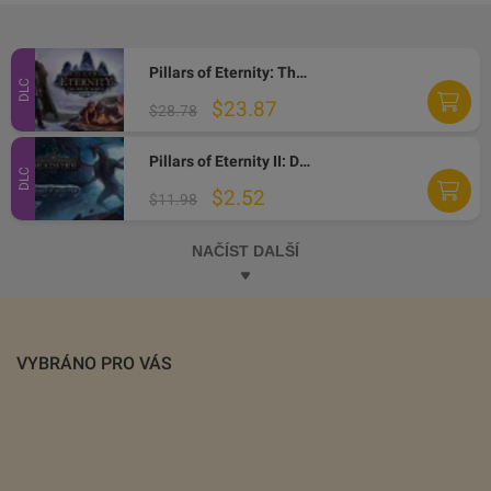
Pillars of Eternity: The White March Expansion Pass Steam Gift
DLC
$23.87
$28.78
Pillars of Eternity II: Deadfire - Beast of Winter DLC Steam CD Key
DLC
$2.52
$11.98
NAČÍST DALŠÍ
VYBRÁNO PRO VÁS