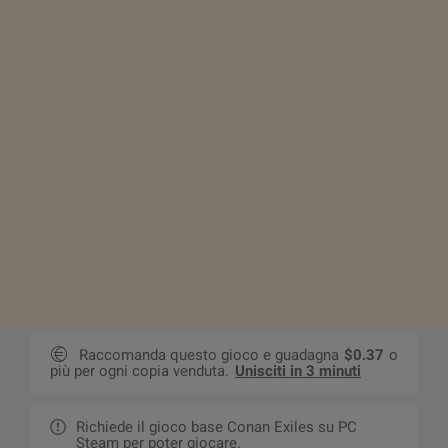
Raccomanda questo gioco e guadagna
$0.37
o
più per ogni copia venduta.
Unisciti in 3 minuti
Richiede il gioco base Conan Exiles su PC
Steam per poter giocare.