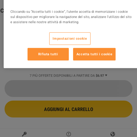
Conan Exiles Enhanced - The Savage Frontier Pack DLC
Cliccando su “Accetta tutti i cookie”, l'utente accetta di memorizzare i cookie
PC Steam CD Key
sul dispositivo per migliorare la navigazione del sito, analizzare l'utilizzo del sito
e assistere nelle nostre attività di marketing.
OFFERTA PROMOSSA
Venduto da
Safe_purchase
Impostazioni cookie
98.84
%
delle valutazioni in
158627
è
eccellente
!
Rifiuta tutti
Accetta tutti i cookie
$7.46
-38%
$11.98
7 PIÙ OFFERTE DISPONIBILI A PARTIRE DA
$6.97
AGGIUNGI AL CARRELLO