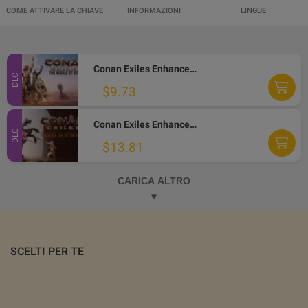
COME ATTIVARE LA CHIAVE
INFORMAZIONI
LINGUE
Conan Exiles Enhanced - The Riddle of Steel DLC PC Steam Altergift
DLC
$9.73
Conan Exiles Enhanced - Riders of Hyboria Pack DLC PC Steam Altergift
DLC
$13.81
CARICA ALTRO
SCELTI PER TE