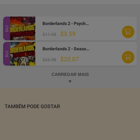
Borderlands 2 - Psycho Character Pack EN/IT/FR Languages Only DLC Steam CD Key
DLC
$3.59
$11.98
Borderlands 2 - Season Pass DLC PC Steam Altergift
DLC
$20.07
$35.98
CARREGAR MAIS
TAMBÉM PODE GOSTAR