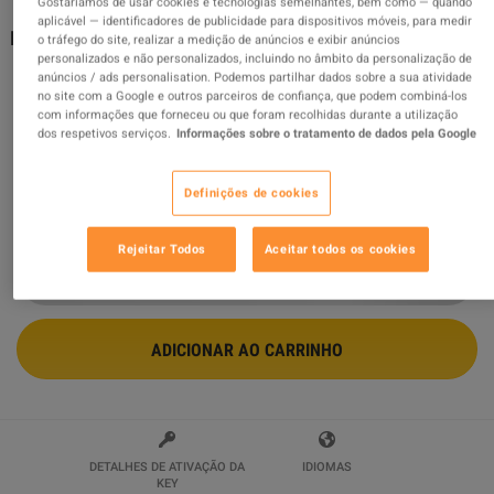
Gostaríamos de usar cookies e tecnologias semelhantes, bem como — quando
aplicável — identificadores de publicidade para dispositivos móveis, para medir
Borderlands 2: Ultimate Vault Hunter Upgrade Pack 2
o tráfego do site, realizar a medição de anúncios e exibir anúncios
PC Steam CD Key
personalizados e não personalizados, incluindo no âmbito da personalização de
anúncios / ads personalisation. Podemos partilhar dados sobre a sua atividade
Vendido por
GamingWorld
no site com a Google e outros parceiros de confiança, que podem combiná-los
99.08
%
avaliações de
3425960
são
ótimas
!
com informações que forneceu ou que foram recolhidas durante a utilização
dos respetivos serviços.
Informações sobre o tratamento de dados pela Google
$1.93
Definições de cookies
8 MAIS OFERTAS DISPONÍVEIS A PARTIR DE
$1.93
Rejeitar Todos
Aceitar todos os cookies
ADICIONAR AO CARRINHO
DETALHES DE ATIVAÇÃO DA
IDIOMAS
KEY