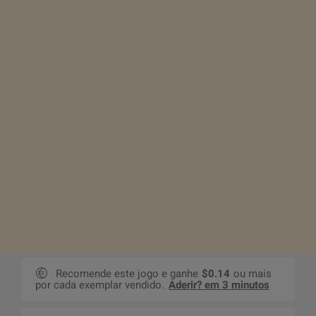
Recomende este jogo e ganhe
$0.14
ou mais
por cada exemplar vendido.
Aderir? em 3 minutos