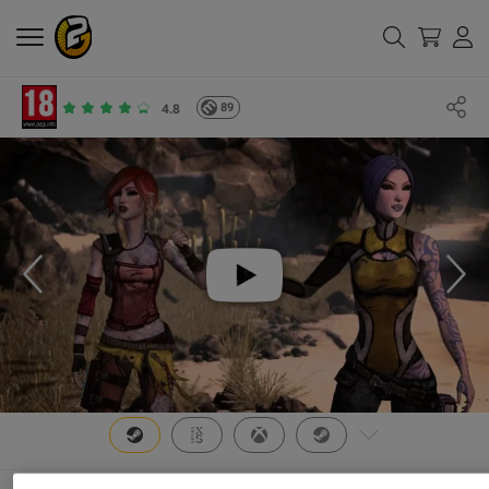
89
4.8