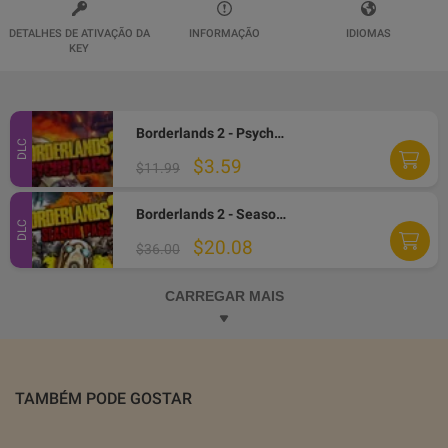
DETALHES DE ATIVAÇÃO DA
INFORMAÇÃO
IDIOMAS
KEY
Borderlands 2 - Psycho Character Pack EN/IT/FR Languages Only DLC Steam CD Key
DLC
$3.59
$11.99
Borderlands 2 - Season Pass DLC PC Steam Altergift
DLC
$20.08
$36.00
CARREGAR MAIS
TAMBÉM PODE GOSTAR