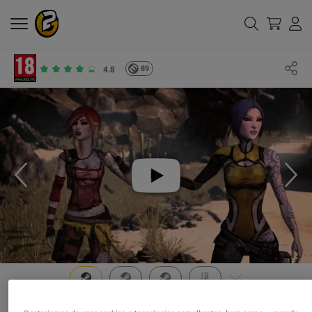
89
4.8