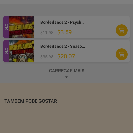
Borderlands 2 - Psycho Character Pack EN/IT/FR Languages Only DLC Steam CD Key
DLC
$3.59
$11.98
Borderlands 2 - Season Pass DLC PC Steam Altergift
DLC
$20.07
$35.98
CARREGAR MAIS
TAMBÉM PODE GOSTAR