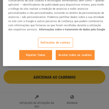
Gostaríamos de usar cookies e tecnologias semelhantes, bem como — quando
aplicável — identificadores de publicidade para dispositivos móveis, para medir
Borderlands 2 - Headhunter Pack 2: Wattle Gobbler
o tráfego do site, realizar a medição de anúncios e exibir anúncios
DLC Steam CD Key
personalizados e não personalizados, incluindo no âmbito da personalização de
anúncios / ads personalisation. Podemos partilhar dados sobre a sua atividade
Vendido por
My Digital Games
no site com a Google e outros parceiros de confiança, que podem combiná-los
99.47
%
avaliações de
628192
são
ótimas
!
com informações que forneceu ou que foram recolhidas durante a utilização
dos respetivos serviços.
Informações sobre o tratamento de dados pela Google
$1.72
-52%
$3.59
Definições de cookies
7 MAIS OFERTAS DISPONÍVEIS A PARTIR DE
$1.72
Rejeitar Todos
Aceitar todos os cookies
ADICIONAR AO CARRINHO
DETALHES DE ATIVAÇÃO DA
IDIOMAS
KEY