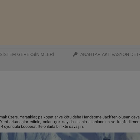
SISTEM GEREKSINIMLERI
ANAHTAR AKTIVASYON DET
ak üzere. Yaratıklar, psikopatlar ve kötü deha Handsome Jack'ten oluşan devasa
. Yeni arkadaşlar edinin, onları çok sayıda silahla silahlandırın ve keşfedi
 4 oyunculu kooperatifte onlarla birlikte savaşın.