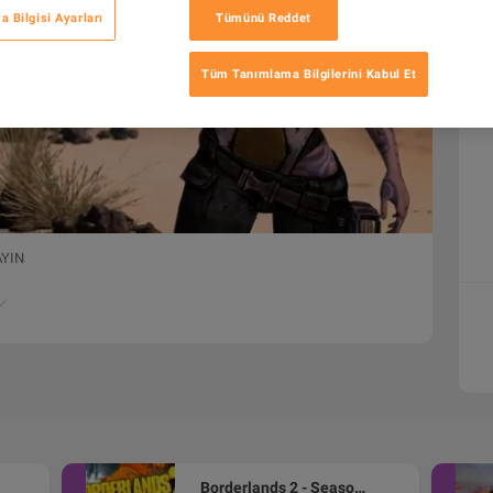
 Bilgisi Ayarları
Tümünü Reddet
Tüm Tanımlama Bilgilerini Kabul Et
AYIN
Borderlands 2 - Season Pass DLC PC Steam Altergift