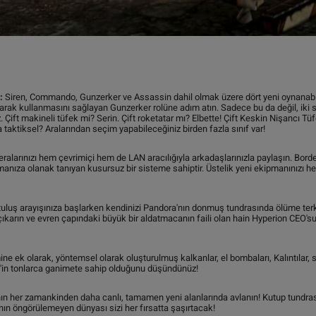
:
Siren, Commando, Gunzerker ve Assassin dahil olmak üzere dört yeni oynanabilir
larak kullanmasını sağlayan Gunzerker rolüne adım atın. Sadece bu da değil, iki s
 Çift makineli tüfek mi? Serin. Çift roketatar mı? Elbette! Çift Keskin Nişancı Tüf
a taktiksel? Aralarından seçim yapabileceğiniz birden fazla sınıf var!
alarınızı hem çevrimiçi hem de LAN aracılığıyla arkadaşlarınızla paylaşın. Bor
anıza olanak tanıyan kusursuz bir sisteme sahiptir. Üstelik yeni ekipmanınızı he
uluş arayışınıza başlarken kendinizi Pandora'nın donmuş tundrasında ölüme terk
çıkarın ve evren çapındaki büyük bir aldatmacanın faili olan hain Hyperion CEO'su
ne ek olarak, yöntemsel olarak oluşturulmuş kalkanlar, el bombaları, Kalıntılar, 
ds'in tonlarca ganimete sahip olduğunu düşündünüz!
n her zamankinden daha canlı, tamamen yeni alanlarında avlanın! Kutup tundrasınd
n öngörülemeyen dünyası sizi her fırsatta şaşırtacak!