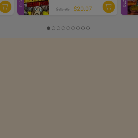
DLC
DLC
$20.07
$35.98