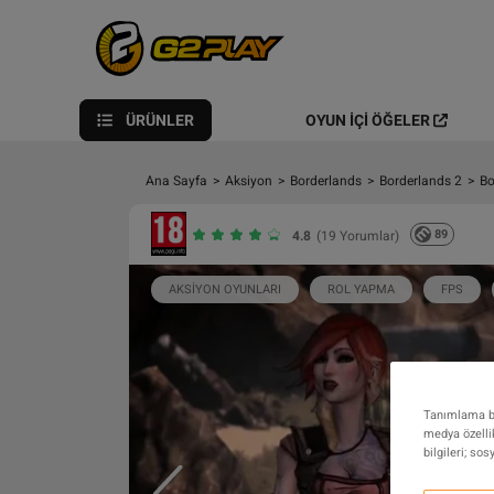
ÜRÜNLER
OYUN İÇI ÖĞELER
Ana Sayfa
>
Aksiyon
>
Borderlands
>
Borderlands 2
>
Bo
89
4.8
(19 Yorumlar)
AKSIYON OYUNLARI
ROL YAPMA
FPS
Tanımlama bil
medya özellik
bilgileri; so