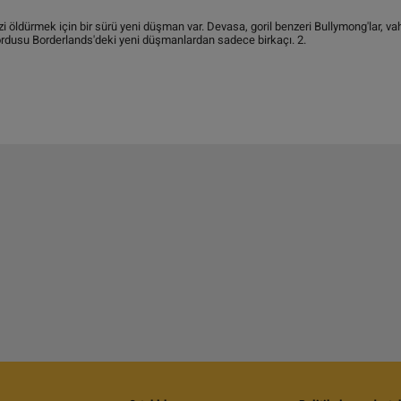
i öldürmek için bir sürü yeni düşman var. Devasa, goril benzeri Bullymong'lar, va
ordusu Borderlands'deki yeni düşmanlardan sadece birkaçı. 2.