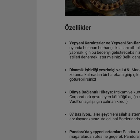
Özellikler
Yepyeni Karakterler ve Yepyeni Sınıflar
oyunda bulunan herhangi iki silahı çift o
yapmak için bu beceriyi geliştireceksiniz.
stilleri denemek ister misiniz? Belki dah
Dinamik İşbirliği çevrimiçi ve LAN:
Macer
zorunda kalmadan bir harekata girip çıkm
götürebilirsiniz!
Dünya Bağlantılı Hikaye:
İntikam ve kurt
Corporation'ı çevreleyen kötülüğü açığa 
Vault'un açılışı için çalınan kredi.)
87 Bazilyon...Her şey:
Yeni silah sistemi
arzulayacaksınız. Ve orijinal Borderlan
Pandora'da yepyeni ortamlar:
Pandora'nı
mağaralardan ötesine geçerek Pandora'nı