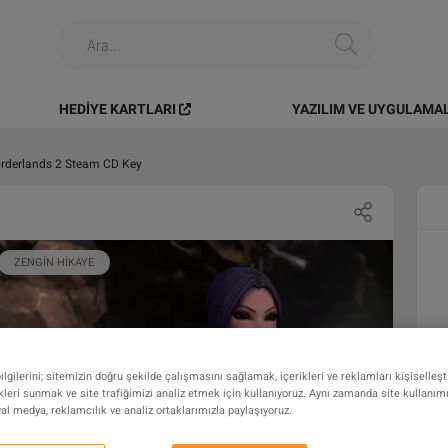
HEDIYE KARTLARI
YAZILIM VE UYGULAMA
rderlands 2 Steam CD Key
ZENGIN HIKAYE
gilerini; sitemizin doğru şekilde çalışmasını sağlamak, içerikleri ve reklamları kişiselleş
leri sunmak ve site trafiğimizi analiz etmek için kullanıyoruz. Aynı zamanda site kullanımını
syal medya, reklamcılık ve analiz ortaklarımızla paylaşıyoruz.