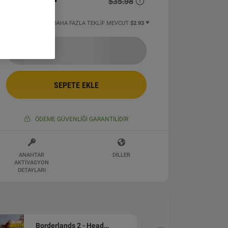
$35.98
16 DAN BAŞLAYAN DAHA FAZLA TEKLIF MEVCUT
$2.93
SEPETE EKLE
ÖDEME GÜVENLIĞI GARANTILIDIR
ANAHTAR
DILLER
AKTIVASYON
DETAYLARI
Borderlands 2 - Headhunter Pack 2: Wattle Gobbler DLC Steam CD Key (MAC OS X)