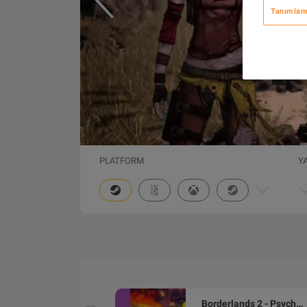
Tanımlama
PLATFORM
Y
Borderlands 2 - Mechromancer Pack DLC PC Steam CD Key
Borderlands 2 - Psycho Character Pack EN/IT/FR Languages Only DLC Steam CD Key