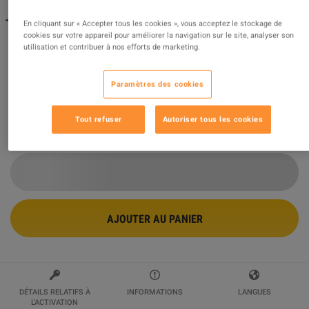
The Sims 4 - For Rent: Street Eats Digital Content DLC
En cliquant sur « Accepter tous les cookies », vous acceptez le stockage de
cookies sur votre appareil pour améliorer la navigation sur le site, analyser son
EA App CD Key
utilisation et contribuer à nos efforts de marketing.
Vendu par
World4Gaming
97.41
%
des évaluations
100518
sont
excellentes
!
Paramètres des cookies
$16.78
Tout refuser
Autoriser tous les cookies
2 PLUS D'OFFRES DISPONIBLES À PARTIR DE
$16.78
AJOUTER AU PANIER
DÉTAILS RELATIFS À
INFORMATIONS
LANGUES
L'ACTIVATION