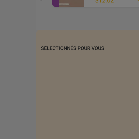
$22.16
$12.02
2
SÉLECTIONNÉS POUR VOUS