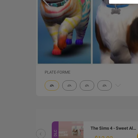
PLATE-FORME
The Sims 4 - Enchanted by Nature DLC PC EA App CD Key
The Sims 4 - Sweet Allure Kit DLC PC EA App CD Key
DLC