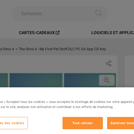
CARTES-CADEAUX
LOGICIELS ET APPLI
e Sims 4
>
The Sims 4 - My First Pet Stuff DLC PC EA App CD Key
sur « Accepter tous les cookies », vous acceptez le stockage de cookies sur votre appareil
 sur le site, analyser son utilisation et contribuer à nos efforts de marketing.
es des cookies
Tout refuser
Autoriser tous