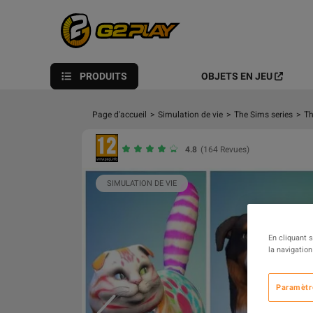
PRODUITS
OBJETS EN JEU
Page d'accueil
>
Simulation de vie
>
The Sims series
>
Th
4.8
(164 Revues)
SIMULATION DE VIE
En cliquant 
la navigation
Paramètr