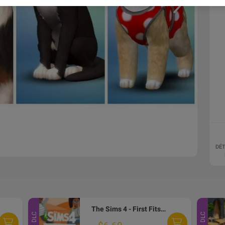
DÉT
The Sims 4 - First Fits Kit DLC EA App CD Key
DLC
DLC