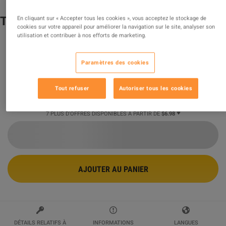
The Sims 4 - Basement Treasures Kit DLC
En cliquant sur « Accepter tous les cookies », vous acceptez le stockage de
cookies sur votre appareil pour améliorer la navigation sur le site, analyser son
EA App CD Key
utilisation et contribuer à nos efforts de marketing.
Vendu par
eGames Empire
97.62
%
des évaluations
545054
sont
excellentes
!
Paramètres des cookies
$6.98
Tout refuser
Autoriser tous les cookies
7 PLUS D'OFFRES DISPONIBLES À PARTIR DE
$6.98
AJOUTER AU PANIER
DÉTAILS RELATIFS À
INFORMATIONS
LANGUES