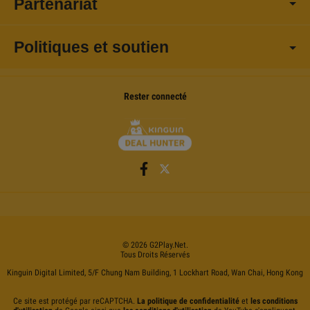
Partenariat
Politiques et soutien
Rester connecté
©
2026
G2Play
.net.
Tous Droits Réservés
Kinguin Digital Limited, 5/F Chung Nam Building, 1 Lockhart Road, Wan Chai, Hong Kong
Ce site est protégé par reCAPTCHA.
La politique de confidentialité
et
les conditions