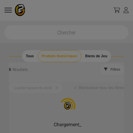
Tous
Produits Numériques
Biens de Jeu
0
Résultats
Filtres
Réinitialiser tous les filtres
Cacher rupture de stock
Chargement