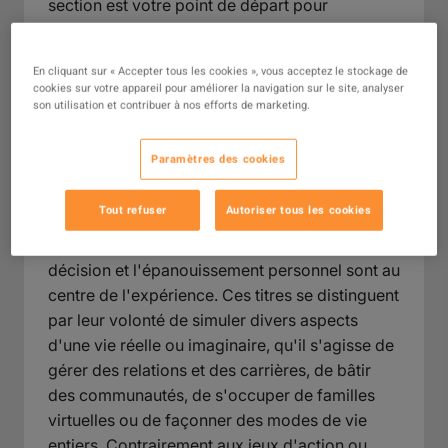
section est votre point de départ pour
découvrir quelques-unes des aventures les
plus expressives et personnalisables du jeu
En cliquant sur « Accepter tous les cookies », vous acceptez le stockage de
vidéo.
cookies sur votre appareil pour améliorer la navigation sur le site, analyser
son utilisation et contribuer à nos efforts de marketing.
Que sont les jeux de simulation
de vie ?
Paramètres des cookies
Les jeux de simulation de vie constituent un
Tout refuser
Autoriser tous les cookies
genre varié qui place les joueurs au cœur de
mondes interactifs où le quotidien, la prise de
décision et l'épanouissement personnel sont au
centre de l'expérience. Ces titres se distinguent
par leur volonté de simuler divers aspects
d'une vie réelle ou imaginaire, qu'il s'agisse de
gérer des relations et des carrières, de bâtir
des communautés, de s'occuper de familles
virtuelles ou de façonner des modes de vie
entiers. Contrairement aux jeux d'action ou