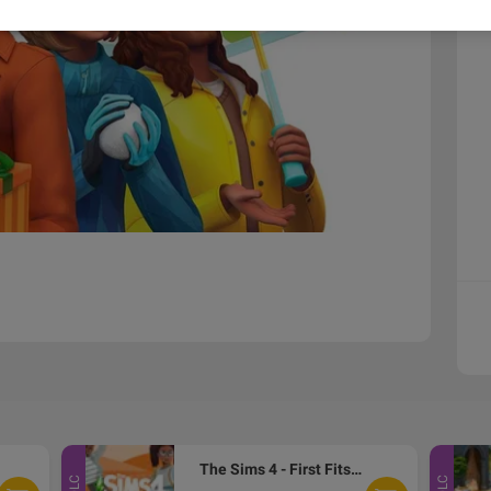
The Sims 4 - First Fits Kit DLC EA App CD Key
DLC
DLC