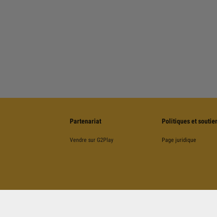
Partenariat
Politiques et soutie
Vendre sur G2Play
Page juridique