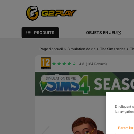
PRODUITS
OBJETS EN JEU
Page d'accueil
>
Simulation de vie
>
The Sims series
>
Th
4.8
(164 Revues)
SIMULATION DE VIE
En cliquant 
la navigation
Paramètr