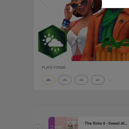
PLATE-FORME
The Sims 4 - Life and Death Expansion Pack DLC PC EA App CD Key
The Sims 4 - Sweet Allure Kit DLC PC EA App CD Key
DLC