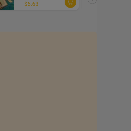
$6.63
$6