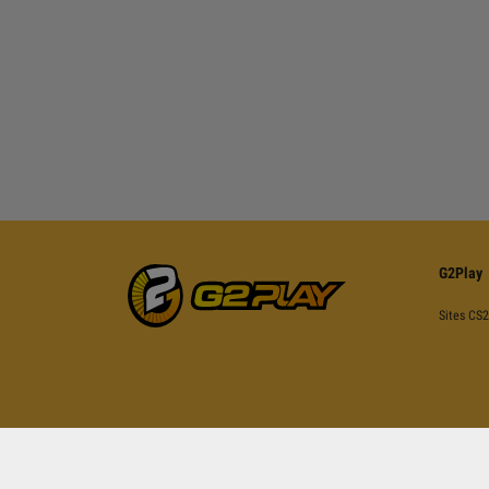
G2Play
Sites CS2