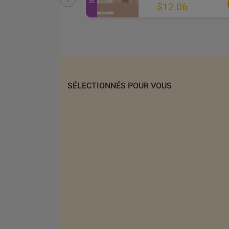
$16.40
$12.06
0
SÉLECTIONNÉS POUR VOUS